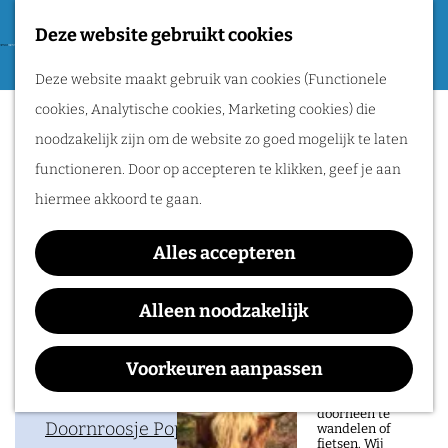
Tweede Wereldoorlog
Deze website gebruikt cookies
F
G
a
M
Routes
Deze website maakt gebruik van cookies (Functionele
a
Clean Pete's Kerstshow
v
e
cookies, Analytische cookies, Marketing cookies) die
n
o
n
Wandelen
noodzakelijk zijn om de website zo goed mogelijk te laten
a
r
u
Fietsen
functioneren. Door op accepteren te klikken, geef je aan
a
i
Routeplanner
hiermee akkoord te gaan.
Waar:
Wanneer:
r
e
Doornroosje
zaterdag 19
d
Natuurgebieden
t
Alles accepteren
Poppodium
december
e
in het Rijk van
e
h
Alleen noodzakelijk
Nijmegen
n
o
De prachtige
m
Voorkeuren aanpassen
natuur in het Rijk
Contact
van Nijmegen is
e
heerlijk om
doorheen te
p
Doornroosje Poppodium
wandelen of
fietsen. Wij