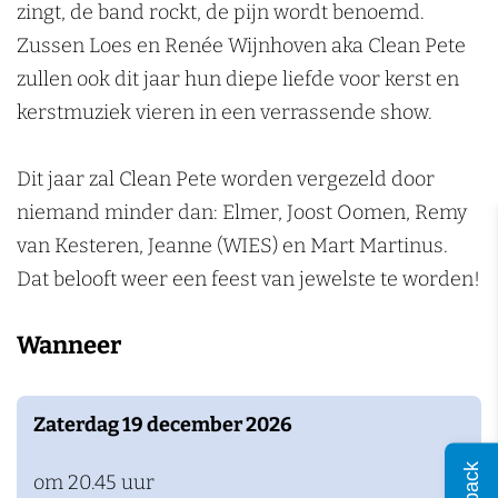
o
m
P
n
zingt, de band rockt, de pijn wordt benoemd.
p
o
Zussen Loes en Renée Wijnhoven aka Clean Pete
p
p
zullen ook dit jaar hun diepe liefde voor kerst en
o
p
kerstmuziek vieren in een verrassende show.
d
o
i
d
Dit jaar zal Clean Pete worden vergezeld door
u
i
niemand minder dan: Elmer, Joost Oomen, Remy
m
u
van Kesteren, Jeanne (WIES) en Mart Martinus.
m
Dat belooft weer een feest van jewelste te worden!
Wanneer
Zaterdag 19 december 2026
om 20.45 uur