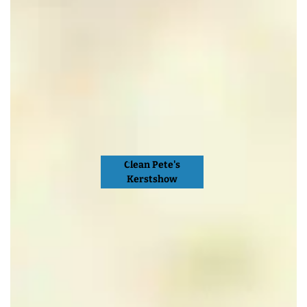
Clean Pete's
Kerstshow