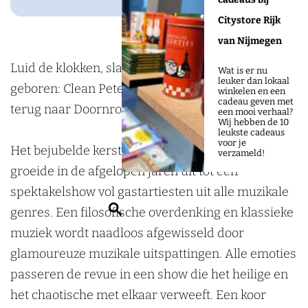
o
n
g
'
t
e
P
'
o
r
r
Citystore Rijk
s
e
t
e
s
k
o
a
van Nijmegen
K
'
e
t
K
D
o
m
Luid de klokken, sla de trom, een kersttraditie is
e
s
'
e
e
Wat is er nu
leuker dan lokaal
o
s
D
geboren: Clean Pete’s Kerstshow komt in 2026
r
K
s
'
r
winkelen en een
cadeau geven met
o
j
o
terug naar Doornroosje!
s
e
K
s
s
een mooi verhaal?
Wij hebben de 10
r
e
o
t
r
e
K
t
leukste cadeaus
voor je
n
P
r
Het bejubelde kerstalbum ‘Gloria’ van Clean Pete
s
s
r
e
s
verzameld!
r
o
n
groeide in de afgelopen jaren uit tot een
h
t
s
r
h
o
p
r
spektakelshow vol gastartiesten uit alle muzikale
o
s
t
s
o
o
p
o
Z
genres. Een filosofische overdenking en klassieke
w
h
s
t
w
s
o
o
o
muziek wordt naadloos afgewisseld door
o
h
s
j
d
s
e
glamoureuze muzikale uitspattingen. Alle emoties
w
o
h
e
i
j
k
passeren de revue in een show die het heilige en
w
o
P
u
e
e
het chaotische met elkaar verweeft. Een koor
w