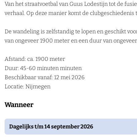
W
0
0
9
W
Van het straatvoetbal van Guus Lodestijn tot de fusie
k
a
|
0
0
a
verhaal. Op deze manier komt de clubgeschiedenis t
e
n
W
|
0
n
n
d
a
W
|
d
De wandeling is zelfstandig te lopen en geschikt v
e
n
a
W
e
van ongeveer 1900 meter en een duur van ongeveer
l
d
n
a
l
m
e
d
n
m
Afstand: ca. 1900 meter
e
l
e
d
e
Duur: 45-60 minuten minuten
e
m
l
e
e
Beschikbaar vanaf: 12 mei 2026
m
e
m
l
m
Locatie: Nijmegen
e
e
e
m
e
Wanneer
t
m
e
e
t
1
e
m
e
1
2
t
e
m
2
Dagelijks t/m 14 september 2026
5
1
t
e
5