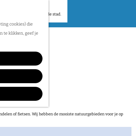
 plekken en verhalen in de stad.
ting cookies) die
r N.E.C.
 te klikken, geef je
ndelen of fietsen. Wij hebben de mooiste natuurgebieden voor je op