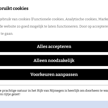
tadswandeling met gids
bruikt cookies
ntdek Nijmegen samen met een gids. Ga samen op pad en ontdek verborgen
ebruik van cookies (Functionele cookies, Analytische cookies, Marke
rlog
900 | Wandel mee met 125 jaa
de website zo goed mogelijk te laten functioneren. Door op accepteren
te gaan.
Alles accepteren
Waar:
Wanneer:
Nijmegen
t/m 14 september
Alleen noodzakelijk
Voorkeuren aanpassen
atuurgebieden in het Rijk van Nijmegen
e prachtige natuur in het Rijk van Nijmegen is heerlijk om doorheen te wa
en rijtje gezet!