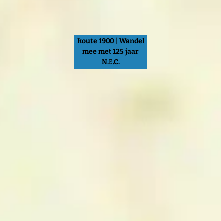
Route 1900 | Wandel
mee met 125 jaar
N.E.C.