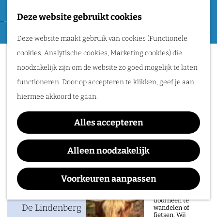
Tweede Wereldoorlog
Deze website gebruikt cookies
F
G
a
M
Routes
Deze website maakt gebruik van cookies (Functionele
a
Ayoub Kharkhach
v
e
cookies, Analytische cookies, Marketing cookies) die
n
o
n
Wandelen
noodzakelijk zijn om de website zo goed mogelijk te laten
a
r
u
Fietsen
functioneren. Door op accepteren te klikken, geef je aan
a
i
Routeplanner
hiermee akkoord te gaan.
Waar:
Wanneer:
r
e
De Lindenberg
zaterdag 28 november
d
Natuurgebieden
t
Alles accepteren
e
in het Rijk van
e
h
Alleen noodzakelijk
Nijmegen
n
o
Contact
De prachtige
m
Voorkeuren aanpassen
natuur in het Rijk
van Nijmegen is
e
De Lindenberg
heerlijk om
doorheen te
p
De Lindenberg
wandelen of
fietsen. Wij