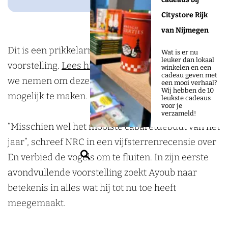
o
n
g
d
k
a
h
K
k
o
d
r
i
Citystore Rijk
h
r
a
h
h
k
e
a
n
van Nijmegen
a
k
r
a
a
D
n
m
D
Dit is een prikkelarme middageditie van de
c
h
k
r
c
Wat is er nu
leuker dan lokaal
e
b
D
e
voorstelling.
Lees hieronder
welke maatregelen
h
a
h
k
h
winkelen en een
cadeau geven met
L
e
e
L
we nemen om deze voorstelling zo prikkelarm
c
a
h
een mooi verhaal?
Wij hebben de 10
i
r
L
i
mogelijk te maken.
h
c
a
leukste cadeaus
voor je
n
g
i
n
h
c
verzameld!
d
n
d
“Misschien wel het mooiste cabaretdebuut van het
h
e
d
e
jaar”, schreef NRC in een vijfsterrenrecensie over
n
e
n
Z
En verbied de vogels om te fluiten. In zijn eerste
b
n
b
o
avondvullende voorstelling zoekt Ayoub naar
e
b
e
e
betekenis in alles wat hij tot nu toe heeft
r
e
r
k
meegemaakt.
g
r
g
e