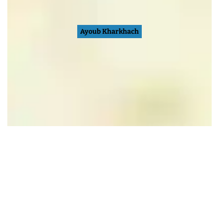
Ayoub Kharkhach