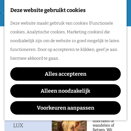
Tweede Wereldoorlog
Deze website gebruikt cookies
F
G
a
M
Routes
Deze website maakt gebruik van cookies (Functionele
a
LUX Mini (2-6 jaar)
v
e
cookies, Analytische cookies, Marketing cookies) die
n
o
n
Wandelen
noodzakelijk zijn om de website zo goed mogelijk te laten
a
r
u
Fietsen
functioneren. Door op accepteren te klikken, geef je aan
a
i
Routeplanner
hiermee akkoord te gaan.
Waar:
Wanneer:
r
e
LUX
zondag 30 augustus
d
Natuurgebieden
t
Alles accepteren
e
in het Rijk van
e
h
Alleen noodzakelijk
Nijmegen
n
o
Contact
De prachtige
m
Voorkeuren aanpassen
natuur in het Rijk
van Nijmegen is
e
LUX
heerlijk om
doorheen te
p
LUX
wandelen of
fietsen. Wij