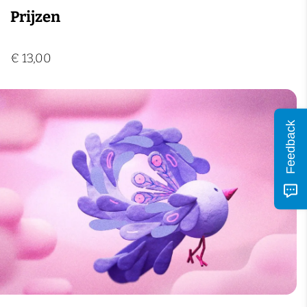
n
Prijzen
€ 13,00
Feedback