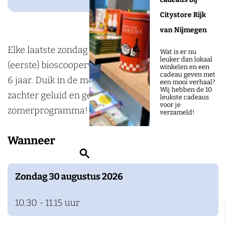
o
g
-
(
i
n
-
o
r
Citystore Rijk
6
2
(
i
6
k
a
van Nijmegen
j
-
2
(
j
L
m
Elke laatste zondag van de maand de leukste
a
6
-
2
a
Wat is er nu
leuker dan lokaal
U
L
(eerste) bioscoopervaring voor kinderen tussen 2-
a
j
6
-
a
winkelen en een
cadeau geven met
X
U
6 jaar. Duik in de mooiste korte animatiefilms, met
r
a
j
6
r
een mooi verhaal?
Wij hebben de 10
X
zachter geluid en gedempte lichten, in het nieuwe
)
a
a
j
)
leukste cadeaus
voor je
zomerprogramma!
r
a
a
verzameld!
)
r
a
Wanneer
)
r
Z
)
o
Zondag 30 augustus 2026
e
k
10.30 - 11.15 uur
e