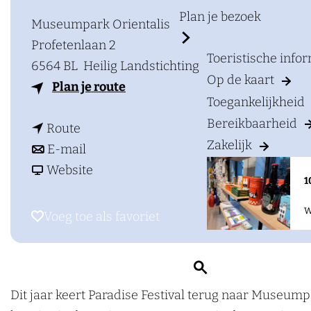
a
Plan je bezoek
g
Museumpark Orientalis
e
Profetenlaan 2
Toeristische info
6564 BL
Heilig Landstichting
Op de kaart
n
Plan je route
Toegankelijkheid
a
Bereikbaarheid
n
a
Route
Zakelijk
a
n
r
E-mail
a
a
v
P
Website
1
r
a
a
a
P
r
n
r
W
Voeg toe als favoriet
Voeg toe als favoriet
a
P
P
a
r
a
a
d
Z
a
r
r
i
o
d
a
a
s
Dit jaar keert Paradise Festival terug naar Museump
e