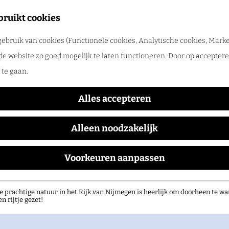
tadswandeling met gids
bruikt cookies
ntdek Nijmegen samen met een gids. Ga samen op pad en ontdek verborgen
ebruik van cookies (Functionele cookies, Analytische cookies, Marke
rlog
de website zo goed mogelijk te laten functioneren. Door op accepteren
s niet meer beschikbaar. Bekijk het
actuele aanbod
voor
te gaan.
Paradise Festival 2026
Alles accepteren
Alleen noodzakelijk
Waar:
Wanneer:
Voorkeuren aanpassen
Heilig Landstichting
t/m 20 juni
atuurgebieden in het Rijk van Nijmegen
e prachtige natuur in het Rijk van Nijmegen is heerlijk om doorheen te wa
en rijtje gezet!