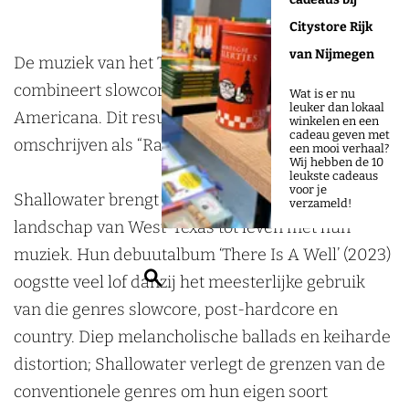
o
y
r
r
t
a
w
r
k
n
a
Citystore Rijk
e
t
a
M
m
van Nijmegen
De muziek van het Texaanse trio Shallowater
r
e
t
e
M
combineert slowcore, post-hardcore, country en
r
e
Wat is er nu
leuker dan lokaal
r
e
Americana. Dit resulteert in een geluid dat ze zelf
r
winkelen en een
cadeau geven met
l
r
omschrijven als “Raw West Texas dirtgaze”
een mooi verhaal?
Wij hebben de 10
e
l
leukste cadeaus
voor je
y
e
Shallowater brengt het sombere, rauwe
verzameld!
n
y
landschap van West-Texas tot leven met hun
n
muziek. Hun debuutalbum ‘There Is A Well’ (2023)
Z
oogstte veel lof danzij het meesterlijke gebruik
o
van die genres slowcore, post-hardcore en
e
country. Diep melancholische ballads en keiharde
k
distortion; Shallowater verlegt de grenzen van de
e
conventionele genres om hun eigen soort