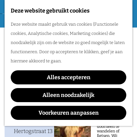
Tweede Wereldoorlog
Deze website gebruikt cookies
F
G
a
M
Routes
Deze website maakt gebruik van cookies (Functionele
a
Shallowater
v
e
cookies, Analytische cookies, Marketing cookies) die
n
o
n
Wandelen
noodzakelijk zijn om de website zo goed mogelijk te laten
a
r
u
Fietsen
functioneren. Door op accepteren te klikken, geef je aan
a
i
Routeplanner
hiermee akkoord te gaan.
Waar:
Wanneer:
r
e
Merleyn
woensdag 16 september
d
Natuurgebieden
t
Alles accepteren
e
in het Rijk van
e
h
Alleen noodzakelijk
Nijmegen
n
o
Contact
De prachtige
m
Voorkeuren aanpassen
natuur in het Rijk
van Nijmegen is
e
Merleyn
heerlijk om
doorheen te
p
Hertogstraat 13
wandelen of
fietsen. Wij