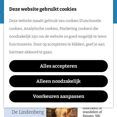
Tweede Wereldoorlog
Deze website gebruikt cookies
F
G
a
M
Routes
Deze website maakt gebruik van cookies (Functionele
a
Duda Paiva Company
v
e
cookies, Analytische cookies, Marketing cookies) die
n
o
n
Wandelen
noodzakelijk zijn om de website zo goed mogelijk te laten
a
r
u
Fietsen
functioneren. Door op accepteren te klikken, geef je aan
a
i
Routeplanner
hiermee akkoord te gaan.
Waar:
Wanneer:
r
e
De Lindenberg
zondag 3 januari 2027
d
Natuurgebieden
t
Alles accepteren
e
in het Rijk van
e
h
Alleen noodzakelijk
Nijmegen
n
o
Contact
De prachtige
m
Voorkeuren aanpassen
natuur in het Rijk
van Nijmegen is
e
De Lindenberg
heerlijk om
doorheen te
p
De Lindenberg
wandelen of
fietsen. Wij