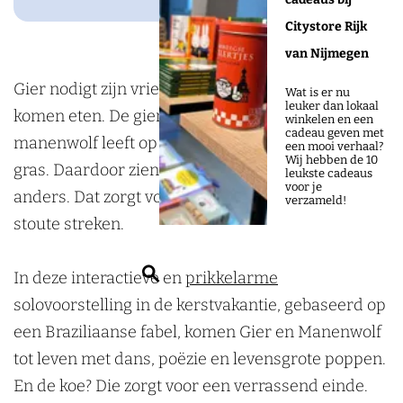
o
n
g
d
C
v
i
a
C
o
d
r
i
Citystore Rijk
o
a
v
i
o
k
e
a
n
van Nijmegen
m
C
a
v
m
D
n
m
D
Gier nodigt zijn vriend Manenwolf uit om te
p
o
C
a
p
Wat is er nu
leuker dan lokaal
e
b
D
e
komen eten. De gier zweeft hoog in de lucht, de
a
m
o
C
a
winkelen en een
cadeau geven met
L
e
e
L
manenwolf leeft op de grond tussen het wuivende
n
p
m
o
n
een mooi verhaal?
Wij hebben de 10
i
r
L
i
gras. Daardoor zien ze de wereld net een beetje
y
a
p
m
y
leukste cadeaus
voor je
n
g
i
n
anders. Dat zorgt voor grappige misverstanden en
n
a
p
verzameld!
d
n
d
stoute streken.
y
n
a
e
d
e
y
n
n
e
n
Z
In deze interactieve en
prikkelarme
y
b
n
b
o
solovoorstelling in de kerstvakantie, gebaseerd op
e
b
e
e
een Braziliaanse fabel, komen Gier en Manenwolf
r
e
r
k
tot leven met dans, poëzie en levensgrote poppen.
g
r
g
e
En de koe? Die zorgt voor een verrassend einde.