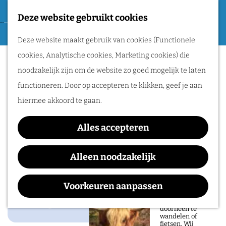
Tweede Wereldoorlog
Deze website gebruikt cookies
F
G
a
M
Routes
Deze website maakt gebruik van cookies (Functionele
a
De Hamsche Kuul
v
e
cookies, Analytische cookies, Marketing cookies) die
n
o
n
Wandelen
noodzakelijk zijn om de website zo goed mogelijk te laten
a
r
u
Fietsen
functioneren. Door op accepteren te klikken, geef je aan
a
i
Routeplanner
Contact
hiermee akkoord te gaan.
r
e
d
Zeelandsestraat 34
Natuurgebieden
t
Alles accepteren
e
6566 DJ
Millingen aan de Rijn
in het Rijk van
e
h
n
Plan je route
Alleen noodzakelijk
Nijmegen
n
o
a
De prachtige
m
a
Voorkeuren aanpassen
natuur in het Rijk
van Nijmegen is
e
r
heerlijk om
Voeg toe als favoriet
Voeg toe als favoriet
doorheen te
p
D
wandelen of
fietsen. Wij