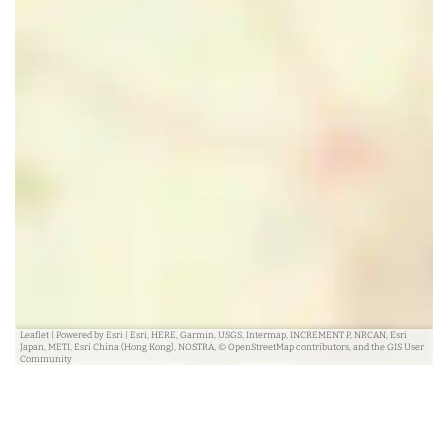
n
Leaflet
|
Powered by Esri | Esri, HERE, Garmin, USGS, Intermap, INCREMENT P, NRCAN, Esri
Japan, METI, Esri China (Hong Kong), NOSTRA, © OpenStreetMap contributors, and the GIS User
Community