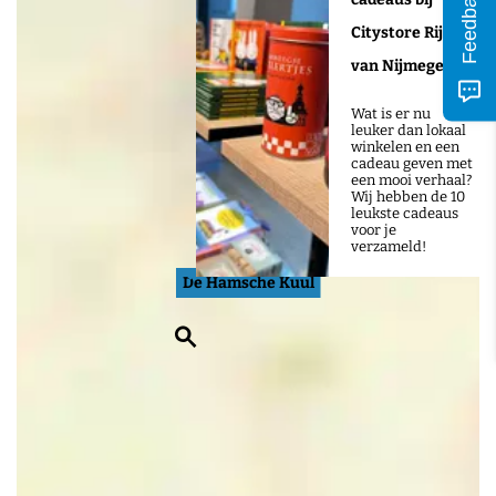
Feedback
Citystore Rijk
van Nijmegen
Wat is er nu
leuker dan lokaal
winkelen en een
cadeau geven met
een mooi verhaal?
Wij hebben de 10
leukste cadeaus
voor je
verzameld!
De Hamsche Kuul
Z
o
e
k
e