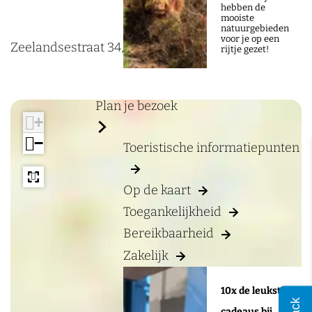
a
e
hebben de
mooiste
g
H
natuurgebieden
voor je op een
e
a
Zeelandsestraat 34, 6566 DJ, Millingen aan de Rijn
rijtje gezet!
m
s
Plan je bezoek
c
+
h
−
Toeristische informatiepunten
e
K
Op de kaart
u
Toegankelijkheid
u
Bereikbaarheid
l
Zakelijk
10x de leukste
cadeaus bij