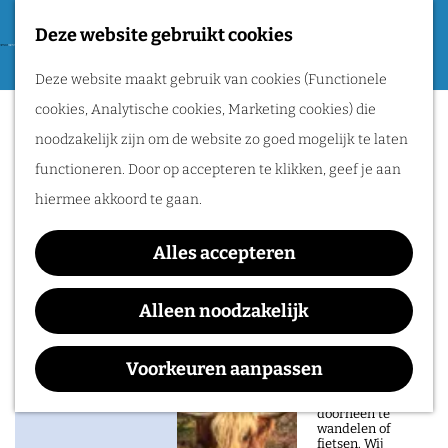
Tweede Wereldoorlog
Deze website gebruikt cookies
F
G
a
M
Routes
Deze website maakt gebruik van cookies (Functionele
a
BliXem
v
e
cookies, Analytische cookies, Marketing cookies) die
n
o
n
Wandelen
noodzakelijk zijn om de website zo goed mogelijk te laten
a
r
u
Fietsen
functioneren. Door op accepteren te klikken, geef je aan
a
i
Routeplanner
hiermee akkoord te gaan.
r
e
Contact
d
Natuurgebieden
t
Alles accepteren
e
BliXem
in het Rijk van
e
h
Groesbeekseweg 75
Alleen noodzakelijk
Nijmegen
n
o
6524 CS
NIJMEGEN
De prachtige
m
n
Plan je route
Voorkeuren aanpassen
natuur in het Rijk
van Nijmegen is
e
a
heerlijk om
doorheen te
p
a
wandelen of
fietsen. Wij