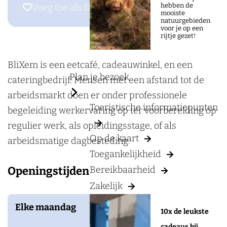
a
r
hebben de
Voeg toe als favoriet
Voeg toe als favoriet
mooiste
g
B
natuurgebieden
voor je op een
e
l
rijtje gezet!
i
X
BliXem is een eetcafé, cadeauwinkel, en een
Plan je bezoek
e
cateringbedrijf. Mensen met een afstand tot de
m
arbeidsmarkt doen er onder professionele
Toeristische informatiepunten
begeleiding werkervaring op ter voorbereiding op
regulier werk, als opleidingsstage, of als
Op de kaart
arbeidsmatige dagbesteding.
Toegankelijkheid
Openingstijden
Bereikbaarheid
Zakelijk
Elke maandag
10x de leukste
cadeaus bij