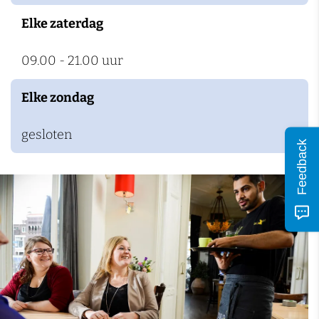
n
Elke zaterdag
09.00 - 21.00 uur
Elke zondag
gesloten
Feedback