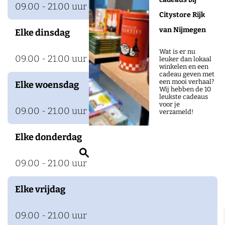
09.00 - 21.00 uur
Citystore Rijk
van Nijmegen
Elke dinsdag
Wat is er nu
09.00 - 21.00 uur
leuker dan lokaal
winkelen en een
cadeau geven met
een mooi verhaal?
Elke woensdag
Wij hebben de 10
leukste cadeaus
voor je
09.00 - 21.00 uur
verzameld!
Elke donderdag
Z
09.00 - 21.00 uur
o
e
Elke vrijdag
k
e
09.00 - 21.00 uur