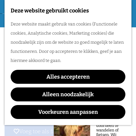
Tweede Wereldoorlog
Deze website gebruikt cookies
F
G
a
M
Routes
Deze website maakt gebruik van cookies (Functionele
a
Korenmolen Beatrix
v
e
cookies, Analytische cookies, Marketing cookies) die
n
o
n
Wandelen
noodzakelijk zijn om de website zo goed mogelijk te laten
a
r
u
Fietsen
functioneren. Door op accepteren te klikken, geef je aan
a
i
Routeplanner
Contact
hiermee akkoord te gaan.
r
e
d
Korenmolen Beatrix
Natuurgebieden
t
Alles accepteren
e
Molenstraat 37
in het Rijk van
e
h
6645 BS
WINSSEN
Alleen noodzakelijk
Nijmegen
n
o
n
Plan je route
De prachtige
m
a
Voorkeuren aanpassen
natuur in het Rijk
van Nijmegen is
e
a
heerlijk om
doorheen te
p
r
wandelen of
Voeg toe als favoriet
Voeg toe als favoriet
fietsen. Wij