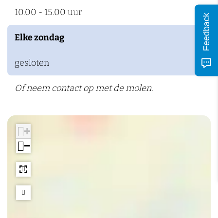
n
10.00 - 15.00 uur
Feedback
Elke zondag
gesloten
Of neem contact op met de molen.
+
−