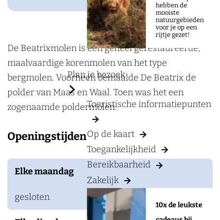
a
K
hebben de
mooiste
g
o
natuurgebieden
voor je op een
e
r
rijtje gezet!
e
De Beatrixmolen is een geheel gerestaureerde,
n
maalvaardige korenmolen van het type
Plan je bezoek
m
bergmolen. Voorheen bemaalde De Beatrix de
o
polder van Maas en Waal. Toen was het een
Toeristische informatiepunten
l
zogenaamde poldermolen.
e
Op de kaart
Openingstijden
n
Toegankelijkheid
B
Bereikbaarheid
e
Elke maandag
Zakelijk
a
t
gesloten
10x de leukste
r
cadeaus bij