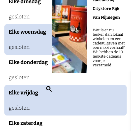
Elke dinsdag
i
Citystore Rijk
x
gesloten
van Nijmegen
Wat is er nu
Elke woensdag
leuker dan lokaal
winkelen en een
cadeau geven met
gesloten
een mooi verhaal?
Wij hebben de 10
leukste cadeaus
voor je
Elke donderdag
verzameld!
gesloten
Z
Elke vrijdag
o
e
gesloten
k
Elke zaterdag
e