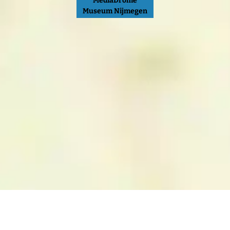
MediaDrome
Museum Nijmegen