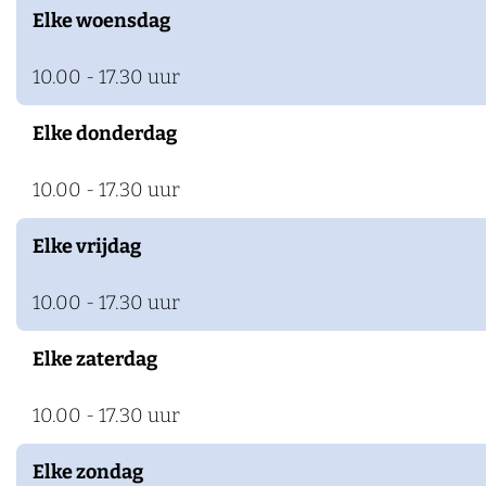
u
Elke woensdag
k
m
e
N
10.00 - 17.30 uur
n
i
Elke donderdag
j
m
10.00 - 17.30 uur
e
g
Elke vrijdag
e
10.00 - 17.30 uur
n
Elke zaterdag
10.00 - 17.30 uur
Elke zondag