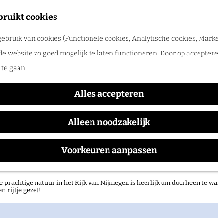
tadswandeling met gids
bruikt cookies
ntdek Nijmegen samen met een gids. Ga samen op pad en ontdek verborgen
ebruik van cookies (Functionele cookies, Analytische cookies, Marke
rlog
diaDrome Museum Nijme
de website zo goed mogelijk te laten functioneren. Door op accepteren
te gaan.
Alles accepteren
Alleen noodzakelijk
Voorkeuren aanpassen
atuurgebieden in het Rijk van Nijmegen
e prachtige natuur in het Rijk van Nijmegen is heerlijk om doorheen te wa
en rijtje gezet!