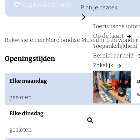
a
r
Voeg toe als favoriet
Voeg toe als favoriet
Plan je bezoek
g
M
e
e
Toeristische info
d
Op de kaart
i
Rekwisieten en Merchandise Museum. Een wonderlijk
Toegankelijkheid
a
Bereikbaarheid
Openingstijden
D
Zakelijk
r
o
Elke maandag
1
m
W
e
gesloten
M
Elke dinsdag
u
Z
s
o
gesloten
e
e