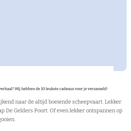
verhaal? Wij hebben de 10 leukste cadeaus voor je verzameld!
ten in de uiterwaarden aan de rivier de Waal.
ijkend naar de altijd boeiende scheepvaart. Lekker
ap De Gelders Poort. Of even lekker ontspannen op
gooien.