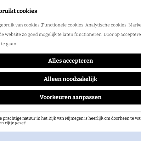
tadswandeling met gids
bruikt cookies
ntdek Nijmegen samen met een gids. Ga samen op pad en ontdek verborgen
ebruik van cookies (Functionele cookies, Analytische cookies, Marke
rlog
Camping Waalstrand
de website zo goed mogelijk te laten functioneren. Door op accepteren
te gaan.
Alles accepteren
Alleen noodzakelijk
Voorkeuren aanpassen
atuurgebieden in het Rijk van Nijmegen
e prachtige natuur in het Rijk van Nijmegen is heerlijk om doorheen te wa
en rijtje gezet!