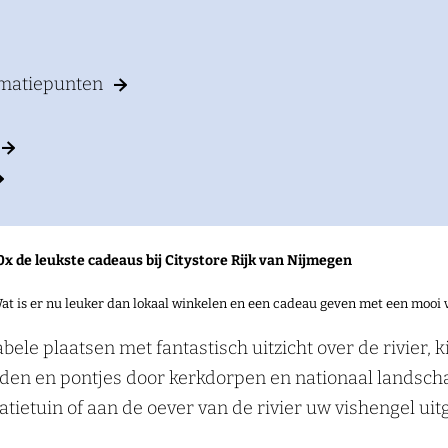
rmatiepunten
0x de leukste cadeaus bij Citystore Rijk van Nijmegen
at is er nu leuker dan lokaal winkelen en een cadeau geven met een mooi 
 plaatsen voor caravans, campers, vouwwagens en ten
le plaatsen met fantastisch uitzicht over de rivier, k
aden en pontjes door kerkdorpen en nationaal landsch
tietuin of aan de oever van de rivier uw vishengel uit