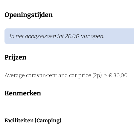
a
t
s
l
a
k
l
n
r
t
s
n
Openingstijden
e
s
d
a
r
t
d
n
t
n
a
r
r
In het hoogseizoen tot 20.00 uur open.
d
n
a
a
d
n
n
Prijzen
d
d
Average caravan/tent and car price (2p): > € 30,00
Kenmerken
Faciliteiten (Camping)