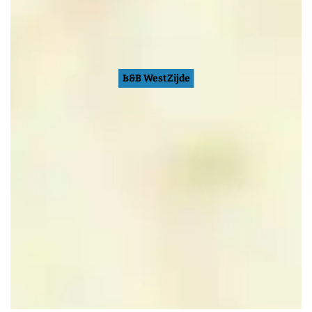
B&B WestZijde