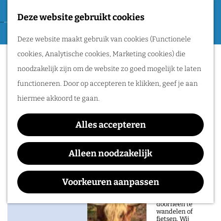
Tweede Wereldoorlog
Deze website gebruikt cookies
F
G
a
M
Routes
Deze website maakt gebruik van cookies (Functionele
a
B&B WestZijde
v
e
cookies, Analytische cookies, Marketing cookies) die
n
o
n
Wandelen
noodzakelijk zijn om de website zo goed mogelijk te laten
a
r
u
Fietsen
functioneren. Door op accepteren te klikken, geef je aan
a
i
Routeplanner
hiermee akkoord te gaan.
r
e
Contact
d
Natuurgebieden
t
Alles accepteren
e
B&B WestZijde
in het Rijk van
e
h
Graafseweg 126
Alleen noodzakelijk
Nijmegen
n
o
6531 ZT
NIJMEGEN
De prachtige
m
n
Plan je route
Voorkeuren aanpassen
natuur in het Rijk
van Nijmegen is
e
a
heerlijk om
doorheen te
p
a
wandelen of
fietsen. Wij