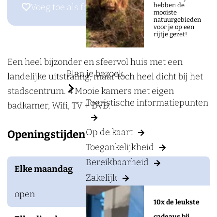
a
r
hebben de
Voeg toe als favoriet
Voeg toe als favoriet
mooiste
g
B
natuurgebieden
voor je op een
e
&
rijtje gezet!
B
W
Een heel bijzonder en sfeervol huis met een
Plan je bezoek
e
landelijke uitstraling, maar toch heel dicht bij het
s
stadscentrum. 4 Mooie kamers met eigen
Toeristische informatiepunten
t
badkamer, Wifi, TV + DVD.
Z
Op de kaart
Openingstijden
i
Toegankelijkheid
j
Bereikbaarheid
d
Elke maandag
Zakelijk
e
open
10x de leukste
cadeaus bij