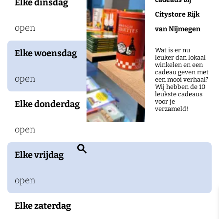
Elke dinsdag
Citystore Rijk
open
van Nijmegen
Wat is er nu
Elke woensdag
leuker dan lokaal
winkelen en een
cadeau geven met
open
een mooi verhaal?
Wij hebben de 10
leukste cadeaus
voor je
Elke donderdag
verzameld!
open
Z
Elke vrijdag
o
e
open
k
Elke zaterdag
e