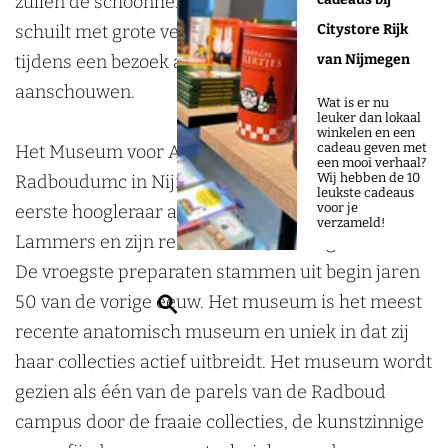
zullen de schoonheid van wat onder de huid
t
n
A
r
t
schuilt met grote verwondering en bewondering
Citystore Rijk
o
a
n
A
o
tijdens een bezoek aan het museum
van Nijmegen
m
t
a
n
m
aanschouwen.
i
o
t
a
i
Wat is er nu
leuker dan lokaal
e
m
o
t
e
winkelen en een
cadeau geven met
Het Museum voor Anatomie en Pathologie van het
e
i
m
o
e
een mooi verhaal?
Wij hebben de 10
Radboudumc in Nijmegen is opgericht door de
n
e
i
m
n
leukste cadeaus
voor je
eerste hoogleraar anatomie professor dr. H.J.
P
e
e
i
P
verzameld!
Lammers en zijn rechterhand J. Fellinger in 1967.
a
n
e
e
a
De vroegste preparaten stammen uit begin jaren
t
P
n
e
t
50 van de vorige eeuw. Het museum is het meest
Z
h
a
P
n
h
recente anatomisch museum en uniek in dat zij
o
o
t
a
P
o
haar collecties actief uitbreidt. Het museum wordt
e
l
h
t
a
l
gezien als één van de parels van de Radboud
k
o
o
h
t
o
campus door de fraaie collecties, de kunstzinnige
e
g
l
o
h
g