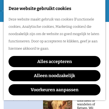
Tweede Wereldoorlog
Deze website gebruikt cookies
F
G
a
M
Routes
Deze website maakt gebruik van cookies (Functionele
a
Museum voor Anatomie
v
e
cookies, Analytische cookies, Marketing cookies) die
n
o
n
en Pathologie
Wandelen
noodzakelijk zijn om de website zo goed mogelijk te laten
a
r
u
Fietsen
functioneren. Door op accepteren te klikken, geef je aan
a
i
Routeplanner
hiermee akkoord te gaan.
r
e
d
Natuurgebieden
t
Alles accepteren
Contact
e
in het Rijk van
e
h
Alleen noodzakelijk
Museum voor Anatomie en Pathologie
Nijmegen
n
o
Geert Grooteplein Noord 21
De prachtige
m
Voorkeuren aanpassen
natuur in het Rijk
6525 EZ
Nijmegen
van Nijmegen is
e
n
heerlijk om
Plan je route
doorheen te
p
a
wandelen of
fietsen. Wij