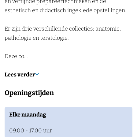
en verfijnde prepareertechnieken en de
n
i
o
l
o
i
esthetisch en didactisch ingeklede opstellingen.
e
g
o
l
e
i
g
o
Er zijn drie verschillende collecties: anatomie,
e
i
g
pathologie en teratologie.
e
i
e
Deze co…
Lees verder
Openingstijden
Elke maandag
09.00 - 17.00 uur