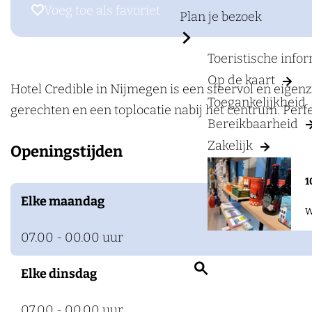
a
r
Voeg toe als favoriet
Voeg toe als favoriet
Plan je bezoek
g
H
e
o
Toeristische info
t
Op de kaart
e
Hotel Credible in Nijmegen is een sfeervol en eigen
Toegankelijkheid
l
gerechten en een toplocatie nabij het centrum. Perfe
Bereikbaarheid
C
Zakelijk
Openingstijden
r
e
1
d
Elke maandag
W
i
b
07.00 - 00.00 uur
l
Z
Elke dinsdag
e
o
e
07.00 - 00.00 uur