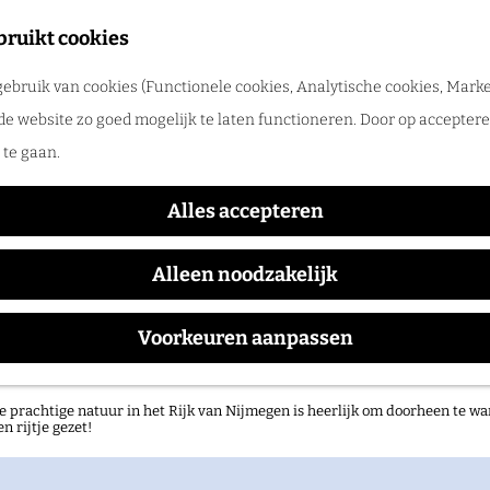
tadswandeling met gids
bruikt cookies
ntdek Nijmegen samen met een gids. Ga samen op pad en ontdek verborgen
ebruik van cookies (Functionele cookies, Analytische cookies, Marke
rlog
Hotel Credible
de website zo goed mogelijk te laten functioneren. Door op accepteren
te gaan.
Alles accepteren
Alleen noodzakelijk
Voorkeuren aanpassen
atuurgebieden in het Rijk van Nijmegen
e prachtige natuur in het Rijk van Nijmegen is heerlijk om doorheen te wa
en rijtje gezet!