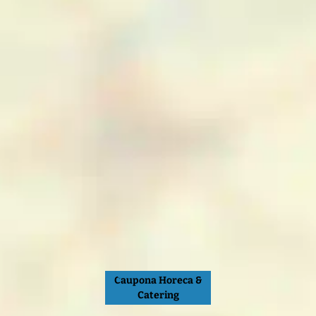
Caupona Horeca &
Catering