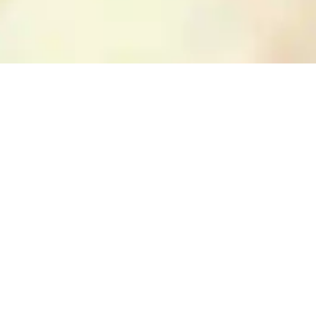
ETI, Esri China (Hong Kong), NOSTRA, © OpenStreetMap contributors, and the GIS User Community
 op de hoogte