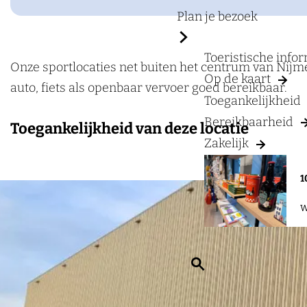
a
C
Plan je bezoek
g
a
e
u
Toeristische info
p
Onze sportlocaties net buiten het centrum van Nijme
Op de kaart
o
auto, fiets als openbaar vervoer goed bereikbaar.
Toegankelijkheid
n
Bereikbaarheid
Toegankelijkheid van deze locatie
a
Zakelijk
H
o
1
r
W
e
c
a
Z
&
o
C
e