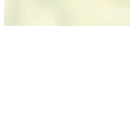
Leaflet
|
Powered by Esri | Esri, HERE, Garmin, USGS, Intermap, INCREMENT P, NRCAN, Esri Japan, M
In de buurt
Blijf