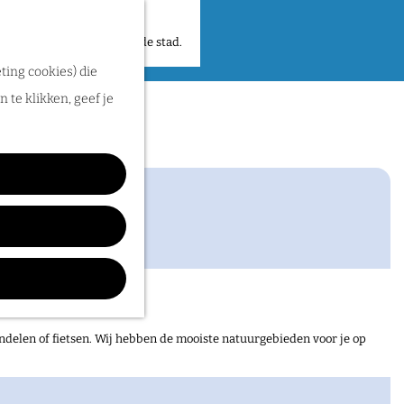
 plekken en verhalen in de stad.
ting cookies) die
g
 te klikken, geef je
ndelen of fietsen. Wij hebben de mooiste natuurgebieden voor je op