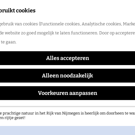
tadswandeling met gids
bruikt cookies
ntdek Nijmegen samen met een gids. Ga samen op pad en ontdek verborgen
ebruik van cookies (Functionele cookies, Analytische cookies, Marke
rlog
Caupona Horeca & Caterin
de website zo goed mogelijk te laten functioneren. Door op accepteren
te gaan.
Alles accepteren
Alleen noodzakelijk
Voorkeuren aanpassen
atuurgebieden in het Rijk van Nijmegen
e prachtige natuur in het Rijk van Nijmegen is heerlijk om doorheen te wa
en rijtje gezet!