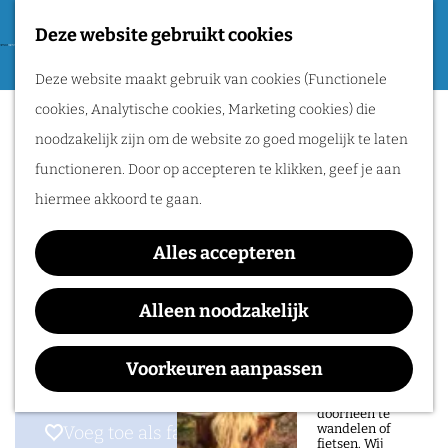
Tweede Wereldoorlog
Deze website gebruikt cookies
F
G
a
M
Routes
Deze website maakt gebruik van cookies (Functionele
a
B&B Agnetenhoeve
v
e
cookies, Analytische cookies, Marketing cookies) die
n
o
n
Wandelen
noodzakelijk zijn om de website zo goed mogelijk te laten
a
r
u
Fietsen
functioneren. Door op accepteren te klikken, geef je aan
a
i
Routeplanner
hiermee akkoord te gaan.
r
e
Contact
d
Natuurgebieden
t
Alles accepteren
e
Schatkuilsestraat 15
in het Rijk van
e
h
6611KB
Overasselt
Alleen noodzakelijk
Nijmegen
n
o
n
Plan je route
De prachtige
m
a
Voorkeuren aanpassen
natuur in het Rijk
van Nijmegen is
e
a
heerlijk om
doorheen te
p
r
wandelen of
Voeg toe als favoriet
Voeg toe als favoriet
fietsen. Wij