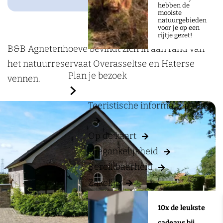
a
B
hebben de
mooiste
g
&
natuurgebieden
voor je op een
e
B
rijtje gezet!
A
B&B Agnetenhoeve bevindt zich in aan rand van
g
het natuurreservaat Overasseltse en Haterse
Plan je bezoek
n
vennen.
e
Toeristische informatiepunten
t
e
Op de kaart
n
Toegankelijkheid
h
Bereikbaarheid
o
Zakelijk
e
v
10x de leukste
e
cadeaus bij