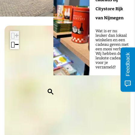
Citystore Rijk
van Nijmegen
Wat is er nu
+
leuker dan lokaal
winkelen en een
−
cadeau geven met
een mooi verhaal?
Wij hebben de 10
Feedback
leukste cadeaus
voor je
verzameld!
Z
o
e
k
e