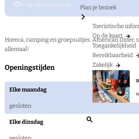
a
r
Voeg toe als favoriet
Voeg toe als favoriet
Plan je bezoek
g
H
e
i
Toeristische info
l
Op de kaart
l
Horeca, camping en groepsuitjes. American Diner, sn
Toegankelijkheid
'
allemaal!
Bereikbaarheid
s
Zakelijk
Openingstijden
F
o
1
o
Elke maandag
W
d
&
gesloten
F
Z
Elke dinsdag
u
o
n
e
gesloten