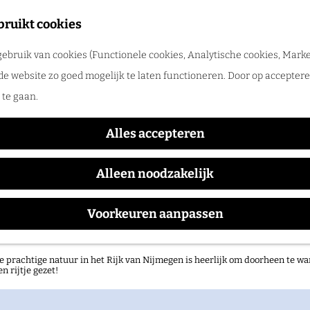
tadswandeling met gids
bruikt cookies
ntdek Nijmegen samen met een gids. Ga samen op pad en ontdek verborgen
ebruik van cookies (Functionele cookies, Analytische cookies, Marke
rlog
Hill's Food & Fun
de website zo goed mogelijk te laten functioneren. Door op accepteren
te gaan.
Alles accepteren
Alleen noodzakelijk
Voorkeuren aanpassen
atuurgebieden in het Rijk van Nijmegen
e prachtige natuur in het Rijk van Nijmegen is heerlijk om doorheen te wa
en rijtje gezet!