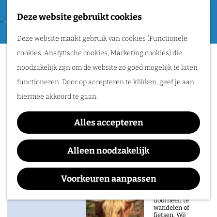
Tweede Wereldoorlog
Deze website gebruikt cookies
F
G
a
M
Routes
Deze website maakt gebruik van cookies (Functionele
a
Gemaal Oude Rijn
v
e
cookies, Analytische cookies, Marketing cookies) die
n
o
n
Wandelen
noodzakelijk zijn om de website zo goed mogelijk te laten
a
r
u
Fietsen
functioneren. Door op accepteren te klikken, geef je aan
a
i
Routeplanner
hiermee akkoord te gaan.
r
e
Contact
d
Natuurgebieden
t
Alles accepteren
e
Gemaal Oude Rijn
in het Rijk van
e
h
Deukerdijk 42
Alleen noodzakelijk
Nijmegen
n
o
6911 KL
Pannerden
De prachtige
m
n
Plan je route
Voorkeuren aanpassen
natuur in het Rijk
van Nijmegen is
e
a
heerlijk om
doorheen te
p
a
wandelen of
fietsen. Wij