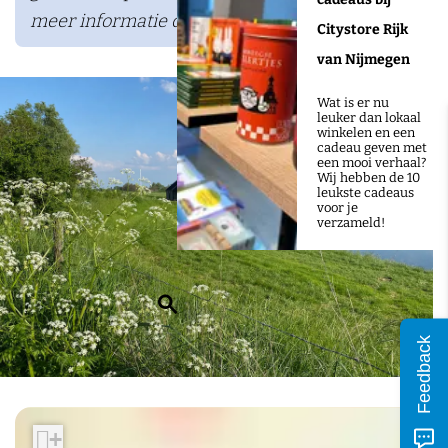
meer informatie de website.
Citystore Rijk
van Nijmegen
Wat is er nu
leuker dan lokaal
winkelen en een
cadeau geven met
een mooi verhaal?
Wij hebben de 10
leukste cadeaus
voor je
verzameld!
Z
o
Feedback
e
k
e
+