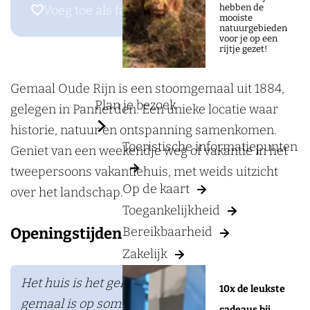
a
r
hebben de
Voeg toe als favoriet
Voeg toe als favoriet
mooiste
g
G
natuurgebieden
voor je op een
e
e
rijtje gezet!
m
a
Gemaal Oude Rijn is een stoomgemaal uit 1884,
Plan je bezoek
a
gelegen in Pannerden. Een unieke locatie waar
l
historie, natuur en ontspanning samenkomen.
Toeristische informatiepunten
O
Geniet van een weekendje weg of vakantie in het
u
tweepersoons vakantiehuis, met weids uitzicht
Op de kaart
d
over het landschap.
Toegankelijkheid
e
Openingstijden
Bereikbaarheid
R
Zakelijk
i
j
Het huis is het gehele jaar te boeken, het
10x de leukste
n
gemaal is op sommige dagen open bekijk voor
cadeaus bij