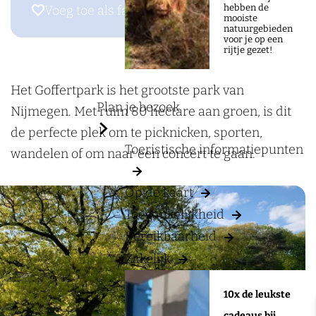
a
r
hebben de
Voeg toe als favoriet
Voeg toe als favoriet
mooiste
g
G
natuurgebieden
voor je op een
e
o
rijtje gezet!
f
f
Het Goffertpark is het grootste park van
Plan je bezoek
e
Nijmegen. Met ruim 80 hectare aan groen, is dit
r
de perfecte plek om te picknicken, sporten,
Toeristische informatiepunten
t
wandelen of om naar een concert te gaan.
p
Op de kaart
a
Toegankelijkheid
r
Bereikbaarheid
k
Zakelijk
10x de leukste
cadeaus bij