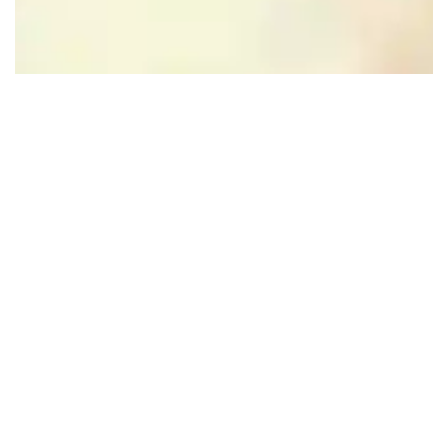
Leaflet
|
Powered by Esri | Esri, HERE, Garmin, USGS, Intermap, INCREMENT P, NRCAN, Esri
Japan, METI, Esri China (Hong Kong), NOSTRA, © OpenStreetMap contributors, and the GIS User
Community
In de buurt
Blijf op de hoogte