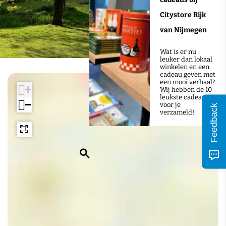
Citystore Rijk
van Nijmegen
Wat is er nu
leuker dan lokaal
winkelen en een
cadeau geven met
een mooi verhaal?
+
Wij hebben de 10
leukste cadeaus
−
voor je
Feedback
verzameld!
Z
o
e
k
e