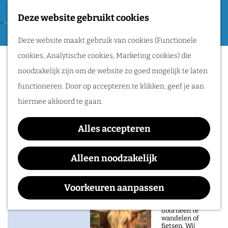
Tweede Wereldoorlog
Deze website gebruikt cookies
F
G
a
M
Routes
Deze website maakt gebruik van cookies (Functionele
a
Goffertpark
v
e
cookies, Analytische cookies, Marketing cookies) die
n
o
n
Wandelen
noodzakelijk zijn om de website zo goed mogelijk te laten
a
r
u
Fietsen
functioneren. Door op accepteren te klikken, geef je aan
a
i
Routeplanner
hiermee akkoord te gaan.
r
e
Contact
d
Natuurgebieden
t
Alles accepteren
e
Goffertpark
in het Rijk van
e
h
Muntweg 442
Alleen noodzakelijk
Nijmegen
n
o
6532 TP
Nijmegen
De prachtige
m
n
Plan je route
Voorkeuren aanpassen
natuur in het Rijk
van Nijmegen is
e
a
heerlijk om
doorheen te
p
a
wandelen of
fietsen. Wij