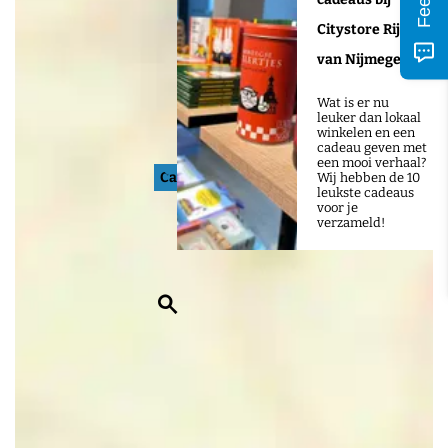
Citystore Rijk
van Nijmegen
Wat is er nu
leuker dan lokaal
winkelen en een
cadeau geven met
een mooi verhaal?
Camping de Lubert
Wij hebben de 10
leukste cadeaus
voor je
verzameld!
Z
o
e
k
e