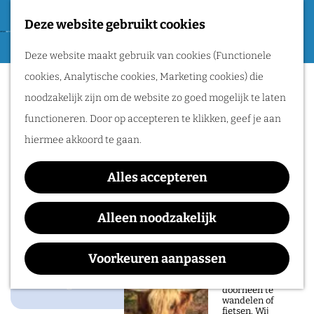
Tweede Wereldoorlog
Deze website gebruikt cookies
F
G
a
M
Routes
Deze website maakt gebruik van cookies (Functionele
a
Camping de Lubert
v
e
cookies, Analytische cookies, Marketing cookies) die
n
o
n
Wandelen
noodzakelijk zijn om de website zo goed mogelijk te laten
a
r
u
Fietsen
functioneren. Door op accepteren te klikken, geef je aan
a
i
Routeplanner
Contact
hiermee akkoord te gaan.
r
e
d
Cranenburgsestraat 21
Natuurgebieden
t
Alles accepteren
e
6561 AL
Groesbeek
in het Rijk van
e
h
n
Plan je route
Alleen noodzakelijk
Nijmegen
n
o
a
De prachtige
m
a
Voorkeuren aanpassen
natuur in het Rijk
van Nijmegen is
e
r
heerlijk om
Voeg toe als favoriet
Voeg toe als favoriet
doorheen te
p
C
wandelen of
fietsen. Wij