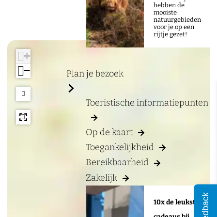
a
a
hebben de
mooiste
g
m
natuurgebieden
voor je op een
e
p
rijtje gezet!
i
+
n
−
Plan je bezoek
g
d
Toeristische informatiepunten
e
L
Op de kaart
u
Toegankelijkheid
b
Bereikbaarheid
e
Zakelijk
r
t
Feedback
10x de leukste
cadeaus bij