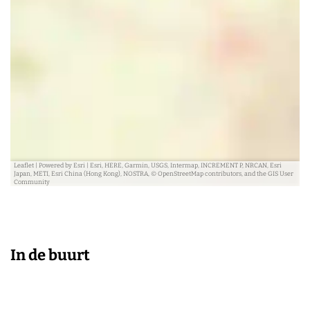
n
Leaflet
|
Powered by Esri | Esri, HERE, Garmin, USGS, Intermap, INCREMENT P, NRCAN, Esri
Japan, METI, Esri China (Hong Kong), NOSTRA, © OpenStreetMap contributors, and the GIS User
Community
In de buurt