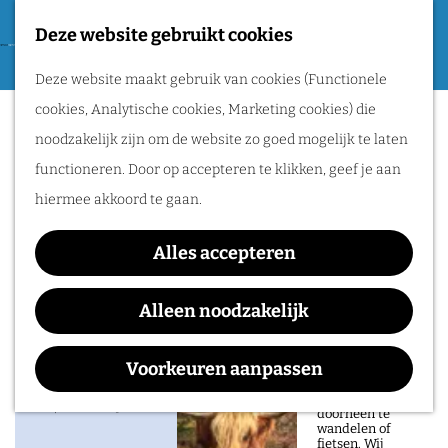
Tweede Wereldoorlog
Deze website gebruikt cookies
F
G
a
M
Routes
Deze website maakt gebruik van cookies (Functionele
a
Wijngaard de Plack &
v
e
cookies, Analytische cookies, Marketing cookies) die
n
o
n
Betsy's Kip
Wandelen
noodzakelijk zijn om de website zo goed mogelijk te laten
a
r
u
Fietsen
functioneren. Door op accepteren te klikken, geef je aan
a
i
Routeplanner
hiermee akkoord te gaan.
r
e
d
Natuurgebieden
t
Alles accepteren
Contact
e
in het Rijk van
e
h
Alleen noodzakelijk
Wijngaard de Plack & Betsy's Kip
Nijmegen
n
o
Ketelstraat 36
De prachtige
m
Voorkeuren aanpassen
natuur in het Rijk
6562 LH
Groesbeek
van Nijmegen is
e
n
heerlijk om
Plan je route
doorheen te
p
a
wandelen of
fietsen. Wij