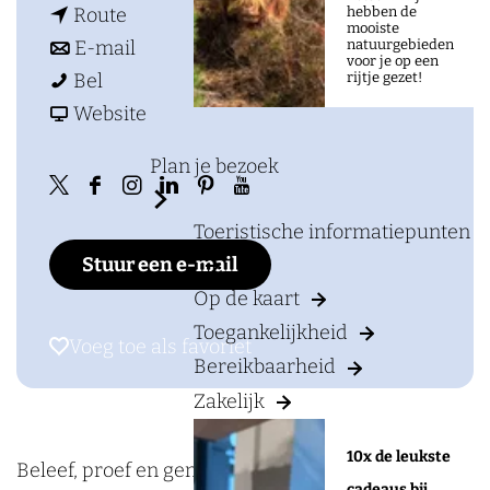
a
n
a
hebben de
Route
mooiste
g
a
n
r
natuurgebieden
E-mail
voor je op een
e
W
a
a
W
rijtje gezet!
Bel
i
r
a
v
i
Website
j
W
r
a
j
Plan je bezoek
n
i
W
n
n
X
F
I
L
P
Y
g
j
i
W
g
Toeristische informatiepunten
W
a
n
i
i
o
a
n
j
i
a
Stuur een e-mail
i
c
s
n
n
u
a
g
n
j
a
j
e
t
k
t
t
Op de kaart
r
a
g
n
r
n
b
a
e
e
u
Toegankelijkheid
d
a
a
g
d
Voeg toe als favoriet
Voeg toe als favoriet
g
o
g
d
r
b
Bereikbaarheid
d
r
a
a
d
a
o
r
i
e
e
Zakelijk
e
d
r
a
e
a
k
a
n
s
W
P
d
d
r
P
10x de leukste
r
W
m
W
t
i
Beleef, proef en geniet! Heb je zin in een goed glas
l
e
d
d
l
cadeaus bij