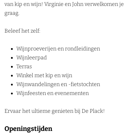
n
s
&
k
&
k
B
van kip en wijn! Virginie en John verwelkomen je
p
i
K
K
B
&
B
&
e
graag.
p
i
i
e
B
e
B
t
p
p
t
e
t
e
s
Beleef het zelf:
s
t
s
t
y
y
s
y
s
'
Wijnproeverijen en rondleidingen
'
y
'
y
s
Wijnleerpad
s
'
s
'
K
Terras
K
s
K
s
i
Winkel met kip en wijn
i
K
i
K
p
Wijnwandelingen en -fietstochten
p
i
p
i
Wijnfeesten en evenementen
p
p
Ervaar het ultieme genieten bij De Plack!
Openingstijden