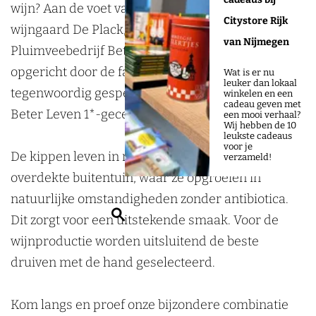
d
i
W
i
W
j
wijn? Aan de voet van het Reichswald vind je
a
P
e
d
a
Citystore Rijk
d
j
i
j
i
n
wijngaard De Plack, gecombineerd met
c
l
P
e
c
van Nijmegen
e
n
j
n
j
g
Pluimveebedrijf Betsy's Kip. Dit familiebedrijf,
k
a
l
P
k
P
g
n
g
n
a
opgericht door de familie Grutters in 1845, is
&
c
a
l
&
Wat is er nu
leuker dan lokaal
l
a
g
a
g
a
tegenwoordig gespecialiseerd in kwaliteitswijn en
B
k
c
a
B
winkelen en een
cadeau geven met
a
a
a
a
a
r
Beter Leven 1*-gecertificeerde Betsy-vleeskippen.
e
&
k
c
e
een mooi verhaal?
Wij hebben de 10
c
r
a
r
a
d
t
B
&
k
t
leukste cadeaus
voor je
k
d
r
d
r
d
De kippen leven in ruime stallen met een
s
e
B
&
s
verzameld!
&
d
d
d
d
e
overdekte buitentuin, waar ze opgroeien in
y
t
e
B
y
B
e
d
e
d
P
natuurlijke omstandigheden zonder antibiotica.
'
s
t
e
'
Z
e
P
e
P
e
l
Dit zorgt voor een uitstekende smaak. Voor de
s
y
s
t
s
o
t
l
P
l
P
a
wijnproductie worden uitsluitend de beste
K
'
y
s
K
e
s
a
l
a
l
c
druiven met de hand geselecteerd.
i
s
'
y
i
k
y
c
a
c
a
k
p
K
s
'
p
e
'
k
c
k
c
&
Kom langs en proef onze bijzondere combinatie
i
K
s