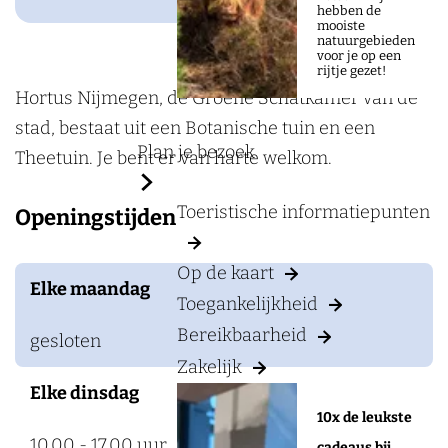
a
H
hebben de
mooiste
g
o
natuurgebieden
voor je op een
e
r
rijtje gezet!
t
Hortus Nijmegen, de Groene Schatkamer van de
u
stad, bestaat uit een Botanische tuin en een
Plan je bezoek
s
Theetuin. Je bent er van harte welkom.
N
Toeristische informatiepunten
Openingstijden
i
j
Op de kaart
m
Elke maandag
Toegankelijkheid
e
Bereikbaarheid
g
gesloten
Zakelijk
e
Elke dinsdag
n
10x de leukste
10.00 - 17.00 uur
cadeaus bij