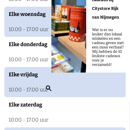
Citystore Rijk
Elke woensdag
van Nijmegen
10.00 - 17.00 uur
Wat is er nu
leuker dan lokaal
winkelen en een
cadeau geven met
Elke donderdag
een mooi verhaal?
Wij hebben de 10
leukste cadeaus
10.00 - 17.00 uur
voor je
verzameld!
Elke vrijdag
Z
10.00 - 17.00 uur
o
Elke zaterdag
e
k
10.00 - 17.00 uur
e