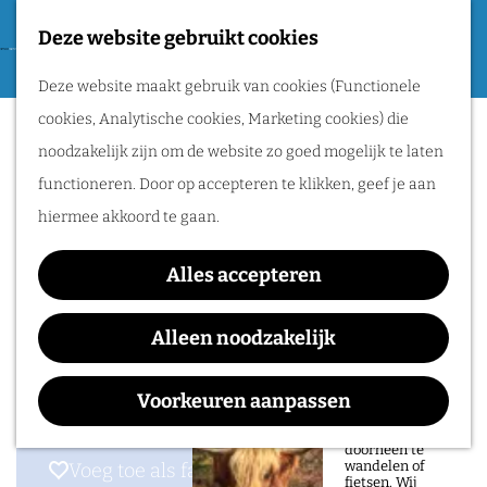
Tweede Wereldoorlog
Deze website gebruikt cookies
F
G
a
M
Routes
Deze website maakt gebruik van cookies (Functionele
a
Hortus Nijmegen
v
e
cookies, Analytische cookies, Marketing cookies) die
n
o
n
Wandelen
noodzakelijk zijn om de website zo goed mogelijk te laten
a
r
u
Fietsen
functioneren. Door op accepteren te klikken, geef je aan
a
i
Routeplanner
hiermee akkoord te gaan.
r
e
Contact
d
Natuurgebieden
t
Alles accepteren
e
D'Almarasweg 22D
in het Rijk van
e
h
6525 DW
Nijmegen
Alleen noodzakelijk
Nijmegen
n
o
n
Plan je route
De prachtige
m
a
Voorkeuren aanpassen
natuur in het Rijk
van Nijmegen is
e
a
heerlijk om
doorheen te
p
r
wandelen of
Voeg toe als favoriet
Voeg toe als favoriet
fietsen. Wij