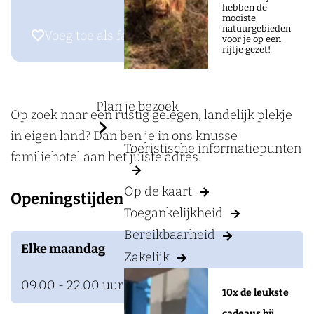
a
a
hebben de
mooiste
g
r
natuurgebieden
Voeg toe als favoriet
Voeg toe als favoriet
voor je op een
e
H
rijtje gezet!
o
t
Plan je bezoek
e
Op zoek naar een rustig gelegen, landelijk plekje
l
in eigen land? Dan ben je in ons knusse
Toeristische informatiepunten
R
familiehotel aan het juiste adres.
e
Op de kaart
Openingstijden
s
Toegankelijkheid
t
Bereikbaarheid
a
Elke maandag
Zakelijk
u
r
09.00 - 22.00 uur
10x de leukste
a
cadeaus bij