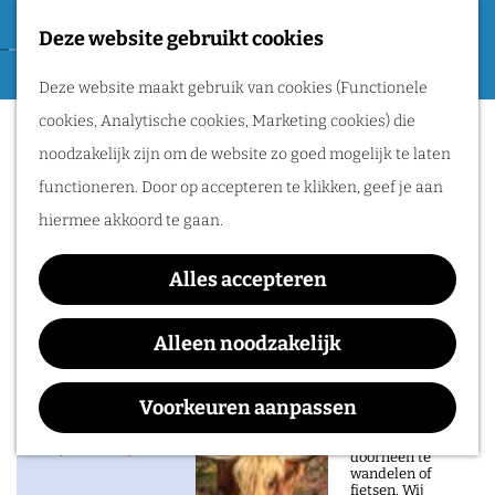
Tweede Wereldoorlog
Deze website gebruikt cookies
F
G
a
M
Routes
Deze website maakt gebruik van cookies (Functionele
a
Hotel Restaurant
v
e
cookies, Analytische cookies, Marketing cookies) die
n
o
n
Rozenhof
Wandelen
noodzakelijk zijn om de website zo goed mogelijk te laten
a
r
u
Fietsen
functioneren. Door op accepteren te klikken, geef je aan
a
i
Routeplanner
hiermee akkoord te gaan.
r
e
d
Natuurgebieden
t
Alles accepteren
Contact
e
in het Rijk van
e
h
Alleen noodzakelijk
Hotel Restaurant Rozenhof
Nijmegen
n
o
Nijmeegsebaan 114
De prachtige
m
Voorkeuren aanpassen
natuur in het Rijk
6564 CK
HEILIG LANDSTICHTING
van Nijmegen is
e
n
heerlijk om
Plan je route
doorheen te
p
a
wandelen of
fietsen. Wij