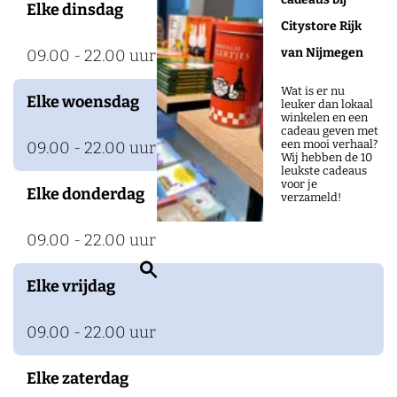
Elke dinsdag
n
Citystore Rijk
t
van Nijmegen
09.00 - 22.00 uur
R
o
Wat is er nu
Elke woensdag
leuker dan lokaal
z
winkelen en een
cadeau geven met
e
een mooi verhaal?
09.00 - 22.00 uur
Wij hebben de 10
n
leukste cadeaus
voor je
Elke donderdag
h
verzameld!
o
09.00 - 22.00 uur
f
Z
Elke vrijdag
o
e
09.00 - 22.00 uur
k
e
Elke zaterdag