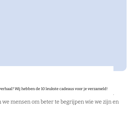
verhaal? Wij hebben de 10 leukste cadeaus voor je verzameld!
en. Dat kan botsen, schuren, of juist verbinden,
en we mensen om beter te begrijpen wie we zijn en