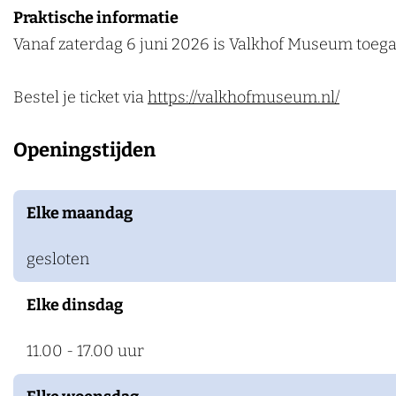
m
u
e
Praktische informatie
k
e
k
l
m
u
Vanaf zaterdag 6 juni 2026 is Valkhof Museum toega
e
u
h
k
m
n
m
o
h
Bestel je ticket via
https://valkhofmuseum.nl/
f
o
M
f
Openingstijden
u
M
s
u
e
s
Elke maandag
u
e
gesloten
m
u
m
Elke dinsdag
11.00 - 17.00 uur