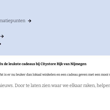
rmatiepunten
0x de leukste cadeaus bij Citystore Rijk van Nijmegen
at is er nu leuker dan lokaal winkelen en een cadeau geven met een mooi 
aar alles samen komt: tijden, culturen, ideeën en mens
nieuws. Door te laten zien waar we elkaar raken, help