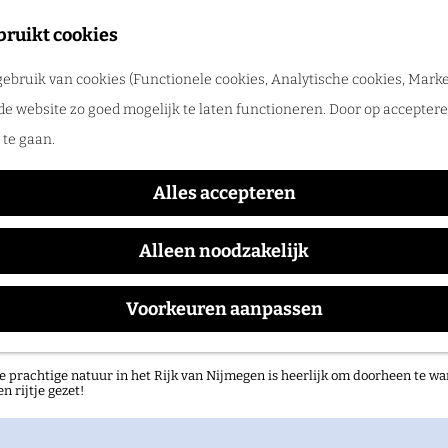
tadswandeling met gids
bruikt cookies
ntdek Nijmegen samen met een gids. Ga samen op pad en ontdek verborgen
ebruik van cookies (Functionele cookies, Analytische cookies, Marke
rlog
Valkhof Museum
de website zo goed mogelijk te laten functioneren. Door op accepteren
te gaan.
Alles accepteren
Alleen noodzakelijk
Voorkeuren aanpassen
atuurgebieden in het Rijk van Nijmegen
e prachtige natuur in het Rijk van Nijmegen is heerlijk om doorheen te wa
en rijtje gezet!