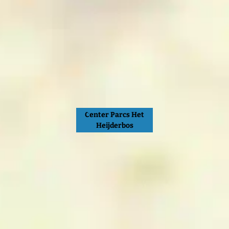
Center Parcs Het
Heijderbos