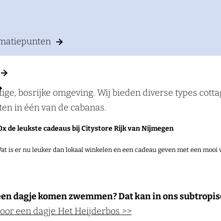
rmatiepunten
tige, bosrijke omgeving. Wij bieden diverse types cot
ten in één van de cabanas.
0x de leukste cadeaus bij Citystore Rijk van Nijmegen
Zo kunt u ontspannen in de Aqua Mundo (reserveren is 
at is er nu leuker dan lokaal winkelen en een cadeau geven met een mooi 
n, shoppen of genieten van live entertainment. Kortom
toch een dagje komen zwemmen? Dat kan in ons subtro
 voor een dagje Het Heijderbos >>