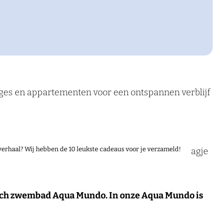
tages en appartementen voor een ontspannen verblijf
gewenst), heerlijk dineren in één van onze
verhaal? Wij hebben de 10 leukste cadeaus voor je verzameld!
, de perfecte locatie voor een vakantie of een dagje
pisch zwembad Aqua Mundo. In onze Aqua Mundo is