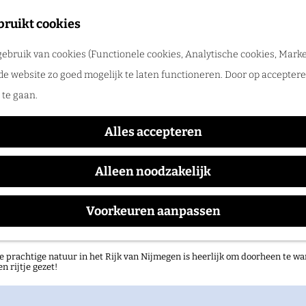
tadswandeling met gids
bruikt cookies
ntdek Nijmegen samen met een gids. Ga samen op pad en ontdek verborgen
ebruik van cookies (Functionele cookies, Analytische cookies, Marke
rlog
Center Parcs Het Heijderbo
de website zo goed mogelijk te laten functioneren. Door op accepteren
te gaan.
Alles accepteren
Alleen noodzakelijk
Voorkeuren aanpassen
atuurgebieden in het Rijk van Nijmegen
e prachtige natuur in het Rijk van Nijmegen is heerlijk om doorheen te wa
en rijtje gezet!