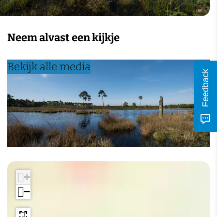
n
Neem alvast een kijkje
Bekijk alle media
Feedback
+
−