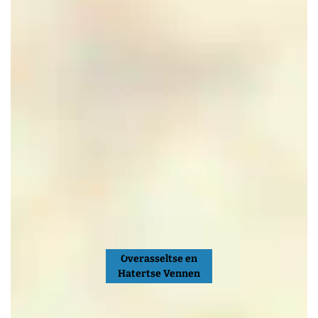
Overasseltse en
Hatertse Vennen