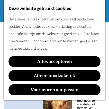
Tweede Wereldoorlog
Deze website gebruikt cookies
F
G
a
M
Routes
Deze website maakt gebruik van cookies (Functionele
a
Overasseltse en Hatertse
v
e
cookies, Analytische cookies, Marketing cookies) die
n
o
n
Vennen
Wandelen
noodzakelijk zijn om de website zo goed mogelijk te laten
a
r
u
Fietsen
functioneren. Door op accepteren te klikken, geef je aan
a
i
Routeplanner
hiermee akkoord te gaan.
r
e
d
Natuurgebieden
t
Alles accepteren
Contact
e
in het Rijk van
e
h
Alleen noodzakelijk
Heumen
Nijmegen
n
o
n
Plan je route
De prachtige
m
Voorkeuren aanpassen
a
natuur in het Rijk
van Nijmegen is
e
n
a
heerlijk om
Route
doorheen te
p
a
r
wandelen of
fietsen. Wij