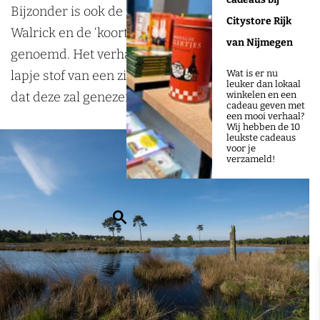
n
a
Bijzonder is ook de ruïne van de kapel van St.
Citystore Rijk
H
t
Walrick en de ‘koortsboom’, ook wel lapjesboom
van Nijmegen
a
e
genoemd. Het verhaal gaat namelijk dat als je een
t
r
lapje stof van een zieke in deze zomereik hangt
Wat is er nu
leuker dan lokaal
e
t
dat deze zal genezen.
winkelen en een
cadeau geven met
r
s
een mooi verhaal?
Wij hebben de 10
t
e
leukste cadeaus
voor je
s
V
verzameld!
e
e
V
n
Z
e
n
o
n
e
e
n
n
k
e
e
n