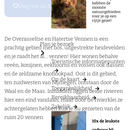
a
a
O
hebben de
Voeg toe als favoriet
Voeg toe als favoriet
mooiste
g
r
v
natuurgebieden
voor je op een
e
O
e
rijtje gezet!
v
r
e
a
De Overasseltse en Hatertse Vennen is een
Plan je bezoek
r
s
prachtig gebied met bos, uitgestrekte heidevelden
a
s
en je raadt het al... vennen! Hier wonen behalve
Toeristische informatiepunten
s
e
reeën, konijnen, eekhoorns en vossen ook dassen
s
l
en de zeldzame knoflookpad. Ooit is dit gebied,
Op de kaart
e
t
ten zuidwesten van Nijmegen, ontstaan door de
Toegankelijkheid
l
s
Waal en de Maas. Inmiddels liggen beide rivieren
Bereikbaarheid
t
e
hier een eind vandaan, maar door de rivierklei ze
Zakelijk
s
e
achtergelaten hebben kun je nu genieten van de
e
n
ruim 20 vennen.
10x de leukste
e
H
cadeaus bij