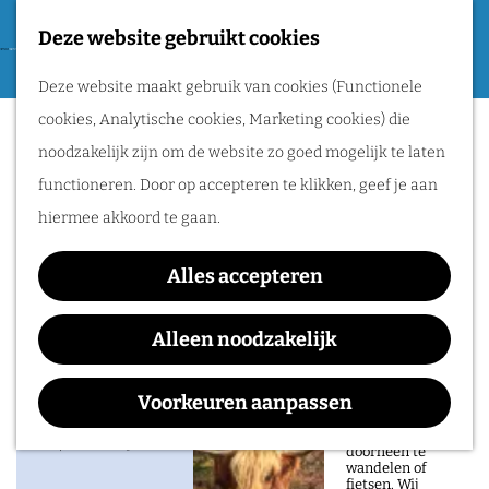
Tweede Wereldoorlog
Deze website gebruikt cookies
F
G
a
M
Routes
Deze website maakt gebruik van cookies (Functionele
a
Avonturenpark De
v
e
cookies, Analytische cookies, Marketing cookies) die
n
o
n
Bergen
Wandelen
noodzakelijk zijn om de website zo goed mogelijk te laten
a
r
u
Fietsen
functioneren. Door op accepteren te klikken, geef je aan
a
i
Routeplanner
hiermee akkoord te gaan.
r
e
d
Natuurgebieden
t
Alles accepteren
Contact
e
in het Rijk van
e
h
Alleen noodzakelijk
Avonturenpark De Bergen
Nijmegen
n
o
Zoetendaal 10
De prachtige
m
Voorkeuren aanpassen
natuur in het Rijk
5446 PC
Wanroij
van Nijmegen is
e
n
heerlijk om
Plan je route
doorheen te
p
a
wandelen of
fietsen. Wij