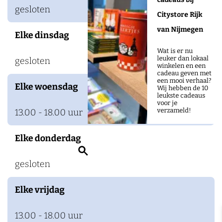
D
gesloten
Citystore Rijk
e
van Nijmegen
Elke dinsdag
B
e
Wat is er nu
leuker dan lokaal
gesloten
r
winkelen en een
cadeau geven met
g
een mooi verhaal?
Elke woensdag
Wij hebben de 10
e
leukste cadeaus
voor je
n
verzameld!
13.00 - 18.00 uur
Elke donderdag
Z
gesloten
o
e
Elke vrijdag
k
e
13.00 - 18.00 uur