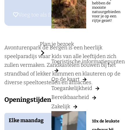
a
a
hebben de
mooiste
g
r
natuurgebieden
Voeg toe als favoriet
Voeg toe als favoriet
voor je op een
e
A
rijtje gezet!
v
o
Plan je bezoek
n
Avonturenpark de Bergen is een heerlijk
t
speelparadijs waar kids van alle leeftijden zich
Toeristische informatiepunten
u
zullen vermaken. Zandkastelen bouwen bij het
r
strandbad of lekker klimmen en klauteren op de
Op de kaart
e
diverse speeltoestellen en attracties.
Toegankelijkheid
n
Bereikbaarheid
Openingstijden
p
Zakelijk
a
r
Elke maandag
10x de leukste
k
cadeaus bij