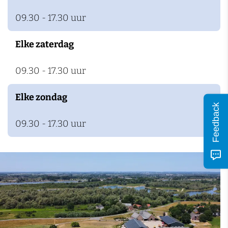
e
H
o
h
s
09.30 - 17.30 uur
H
a
f
o
h
a
z
f
o
Elke zaterdag
z
e
f
e
l
09.30 - 17.30 uur
l
a
Elke zondag
a
a
Feedback
a
r
09.30 - 17.30 uur
r
s
s
h
h
o
o
f
f