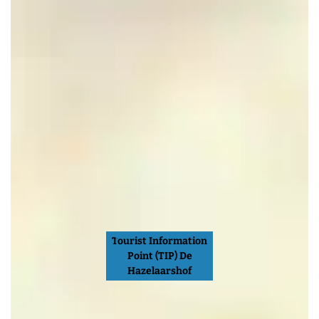
Tourist Information
Point (TIP) De
Hazelaarshof