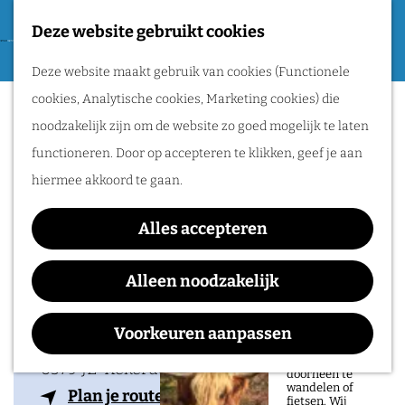
Tweede Wereldoorlog
Deze website gebruikt cookies
F
G
a
M
Routes
Deze website maakt gebruik van cookies (Functionele
a
Tourist Information
v
e
cookies, Analytische cookies, Marketing cookies) die
n
o
n
Point (TIP) De
Wandelen
noodzakelijk zijn om de website zo goed mogelijk te laten
a
r
u
Fietsen
Hazelaarshof
functioneren. Door op accepteren te klikken, geef je aan
a
i
Routeplanner
hiermee akkoord te gaan.
r
e
d
Natuurgebieden
t
Alles accepteren
e
in het Rijk van
e
h
Contact
Alleen noodzakelijk
Nijmegen
n
o
De Hazelaarshof
De prachtige
m
Voorkeuren aanpassen
natuur in het Rijk
Duffeltdijk 34
van Nijmegen is
e
heerlijk om
6579 JE
Kekerdom
doorheen te
p
wandelen of
n
Plan je route
fietsen. Wij