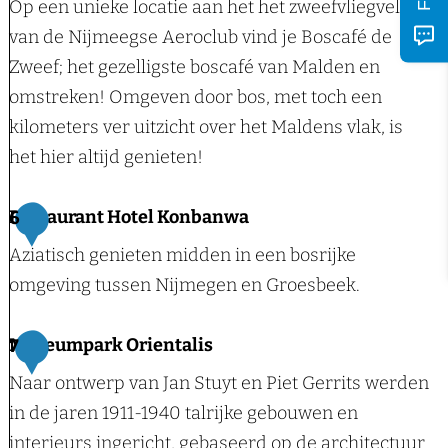
i
Op een unieke locatie aan het het zweefvliegveld
n
o
o
e
van de Nijmeegse Aeroclub vind je Boscafé de
t
s
e
d
Zweef; het gezelligste boscafé van Malden en
e
r
s
e
omstreken! Omgeven door bos, met toch een
r
a
b
r
kilometers ver uitzicht over het Maldens vlak, is
K
n
e
r
het hier altijd genieten!
r
d
e
h
a
k
e
B
Restaurant Hotel Konbanwa
6
n
s
i
o
e
Aziatisch genieten midden in een bosrijke
e
n
s
n
omgeving tussen Nijmegen en Groesbeek.
B
c
b
o
a
u
R
Museumpark Orientalis
7
s
f
r
e
Naar ontwerp van Jan Stuyt en Piet Gerrits werden
é
g
s
in de jaren 1911-1940 talrijke gebouwen en
d
t
interieurs ingericht, gebaseerd op de architectuur