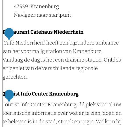
47559
Kranenburg
Navigeer naar startpunt
Restaurant Cafehaus Niederrhein
1
‘Café Niederrhein’ heeft een bijzondere ambiance
van het voormalig station van Kranenburg.
Vandaag de dag is het een draisine station. Ontdek
en geniet van de verschillende regionale
gerechten.
R
Tourist Info Center Kranenburg
2
e
Tourist Info Center Kranenburg, dé plek voor al uw
s
toeristische informatie over wat er te zien, doen en
t
te beleven is in de stad, streek en regio. Welkom bij