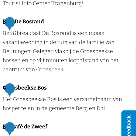
a
Tourist Info Center Kranenburg!
u
r
T
B&B De Bosrand
3
a
o
Bed&breakfast De Bosrand is een mooie
n
u
vakantiewoning in de tuin van de familie van
t
r
Beuningen. Gelegen vlakbij de Groesbeekse
C
i
bossen en op vijf minuten loopafstand van het
a
s
centrum van Groesbeek.
f
t
e
I
B
Groesbeekse Bos
4
h
n
&
Het Groesbeekse Bos is een verzamelnaam van
a
f
B
bospercelen in de gemeente Berg en Dal.
u
o
D
Feedback
s
C
e
G
Boscafé de Zweef
5
N
e
B
r