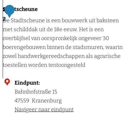
E
d
V
Stadtscheune
1
r
u
a
2
De Stadtscheune is een bouwwerk uit baksteen
i
c
k
met schilddak uit de 18e eeuw. Het is een
c
t
a
overblijfsel van oorspronkelijk ongeveer 30
a
i
n
boerengebouwen binnen de stadsmuren, waarin
n
t
zowel handwerkgereedschappen als agrarische
B
i
toestellen worden tentoongesteld
e
e
r
h
S
Eindpunt:
g
u
t
Bahnhofstraße 15
e
i
a
47559
Kranenburg
n
s
d
Navigeer naar eindpunt
D
N
t
a
i
s
l