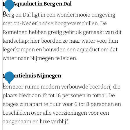
p
B
Het Aquaduct in Berg en Dal
1
a
e
l
e
0
n
Berg en Dal ligt in een wondermooie omgeving
n
e
r
w
met on-Nederlandse hoogteverschillen. De
t
k
g
a
Romeinen hebben gretig gebruik gemaakt van dit
a
:
e
landschap: hier boorden ze naar water voor hun
l
H
n
legerkampen en bouwden een aquaduct om dat
i
o
D
water naar Nijmegen te leiden.
s
t
a
e
l
H
Vakantiehuis Nijmegen
1
l
-
e
1
Een zeer ruime modern verbouwde boerderij die
E
H
t
plaats biedt aan 12 tot 16 personen in totaal. De
r
o
A
etages zijn apart te huur voor 6 tot 8 personen en
i
t
q
beschikken over alle voorzieningen voor een
c
e
u
aangenaam en luxe verblijf.
a
l
a