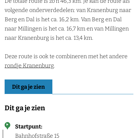
De totale route is zo'n 46,3 km. Je kan de route als
n
e
d
n
volgende onderverdedelen: van Kranenburg naar
e
b
r
Berg en Dal is het ca. 16,2 km. Van Berg en Dal
u
r
r
h
naar Millingen is het ca. 16,7 km en van Millingen
g
e
naar Kranenburg is het ca. 13,4 km.
i
n
Deze route is ook te combineren met het andere
rondje Kranenburg
.
Dit ga je zien
Dit ga je zien
Startpunt:
Bahnhofstraße 15