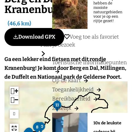
a
hebben de
Kranenburg
mooiste
g
natuurgebieden
voor je op een
e
rijtje gezet!
46,6 km
Voeg toe als favoriet
Download GPX
Voeg toe als favoriet
Plan je bezoek
Ga een lekker eind fietsen met dit rondje
Toeristische informatiepunten
Kranenburg! Je komt door Berg en Dal, Millingen,
de Duffelt en Nationaal park de Gelderse Poort.
Op de kaart
Toegankelijkheid
+
Bereikbaarheid
−
V
11
Zakelijk
a
k
a
10x de leukste
B
H
L
n
9
10
8
M
e
e
u
t
R
cadeaus bij