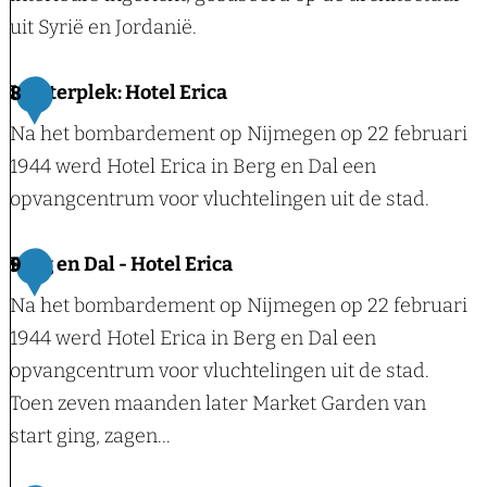
e
a
uit Syrië en Jordanië.
Z
u
w
r
M
Luisterplek: Hotel Erica
8
e
a
u
Na het bombardement op Nijmegen op 22 februari
e
n
s
1944 werd Hotel Erica in Berg en Dal een
f
t
e
opvangcentrum voor vluchtelingen uit de stad.
H
u
o
m
L
Berg en Dal - Hotel Erica
9
t
p
u
Na het bombardement op Nijmegen op 22 februari
e
a
i
1944 werd Hotel Erica in Berg en Dal een
l
r
s
opvangcentrum voor vluchtelingen uit de stad.
K
k
t
Toen zeven maanden later Market Garden van
o
O
e
start ging, zagen...
n
r
r
b
i