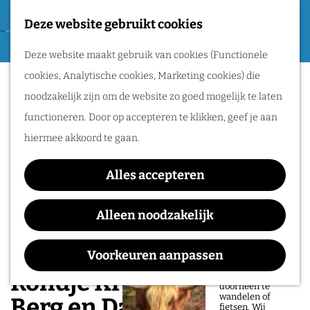
Tweede Wereldoorlog
Deze website gebruikt cookies
F
G
a
M
Routes
Deze website maakt gebruik van cookies (Functionele
a
v
e
cookies, Analytische cookies, Marketing cookies) die
n
o
n
Wandelen
noodzakelijk zijn om de website zo goed mogelijk te laten
a
r
u
Fietsen
functioneren. Door op accepteren te klikken, geef je aan
a
i
Routeplanner
hiermee akkoord te gaan.
r
e
d
Natuurgebieden
t
Alles accepteren
e
in het Rijk van
e
h
Alleen noodzakelijk
Nijmegen
n
o
De prachtige
m
Voorkeuren aanpassen
natuur in het Rijk
van Nijmegen is
e
Rondje Kranenburg -
heerlijk om
doorheen te
p
wandelen of
Berg en Dal - Millingen -
fietsen. Wij