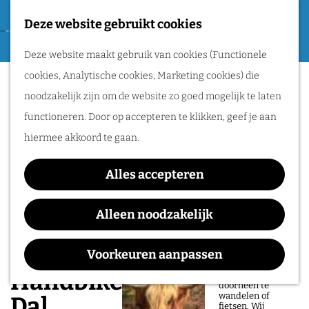
Tweede Wereldoorlog
Deze website gebruikt cookies
F
G
a
M
Routes
Deze website maakt gebruik van cookies (Functionele
a
v
e
cookies, Analytische cookies, Marketing cookies) die
n
o
n
Wandelen
noodzakelijk zijn om de website zo goed mogelijk te laten
a
r
u
Fietsen
functioneren. Door op accepteren te klikken, geef je aan
a
i
Routeplanner
hiermee akkoord te gaan.
r
e
d
Natuurgebieden
t
Alles accepteren
e
in het Rijk van
e
h
Alleen noodzakelijk
Nijmegen
n
o
De prachtige
m
Voorkeuren aanpassen
natuur in het Rijk
van Nijmegen is
e
Handbikeroute Berg en
heerlijk om
doorheen te
p
wandelen of
Dal
fietsen. Wij