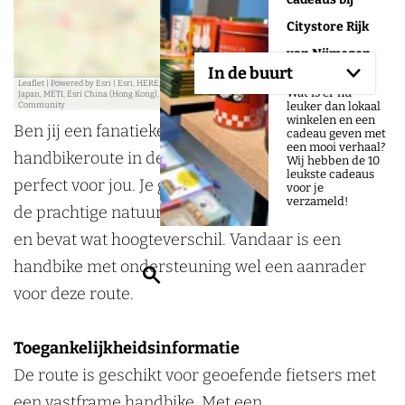
Citystore Rijk
van Nijmegen
In de buurt
Leaflet
|
Powered by Esri | Esri, HERE, Garmin, USGS, Intermap, INCREMENT P, NRCAN, Esri
Wat is er nu
Japan, METI, Esri China (Hong Kong), NOSTRA, © OpenStreetMap contributors, and the GIS User
leuker dan lokaal
Community
winkelen en een
Ben jij een fanatieke handbiker? Dan is de
cadeau geven met
een mooi verhaal?
handbikeroute in de omgeving van Berg en Dal
Wij hebben de 10
leukste cadeaus
perfect voor jou. Je geniet tijdens deze route van
voor je
verzameld!
de prachtige natuur. De route is 32 kilometer lang
en bevat wat hoogteverschil. Vandaar is een
handbike met ondersteuning wel een aanrader
Z
voor deze route.
o
e
Toegankelijkheidsinformatie
k
De route is geschikt voor geoefende fietsers met
e
een vastframe handbike. Met een