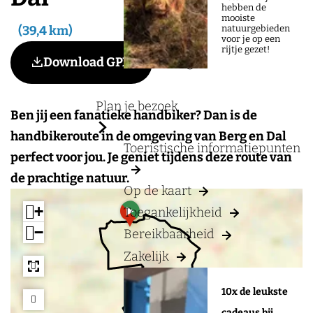
a
hebben de
mooiste
g
natuurgebieden
39,4 km
voor je op een
e
rijtje gezet!
Voeg toe als favoriet
Download GPX
Voeg toe als favoriet
Plan je bezoek
Ben jij een fanatieke handbiker? Dan is de
handbikeroute in de omgeving van Berg en Dal
Toeristische informatiepunten
perfect voor jou. Je geniet tijdens deze route van
de prachtige natuur.
Op de kaart
a
+
Toegankelijkheid
d
−
Bereikbaarheid
d
r
Zakelijk
e
s
s
10x de leukste
cadeaus bij