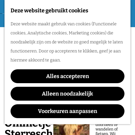
Tweede Wereldoorlog
Deze website gebruikt cookies
F
G
a
M
Routes
Deze website maakt gebruik van cookies (Functionele
a
v
e
cookies, Analytische cookies, Marketing cookies) die
n
o
n
Wandelen
noodzakelijk zijn om de website zo goed mogelijk te laten
a
r
u
Fietsen
functioneren. Door op accepteren te klikken, geef je aan
a
i
Routeplanner
hiermee akkoord te gaan.
r
e
d
Natuurgebieden
t
Alles accepteren
e
in het Rijk van
e
h
Alleen noodzakelijk
Nijmegen
n
o
De prachtige
m
Voorkeuren aanpassen
natuur in het Rijk
van Nijmegen is
e
Ommetje vesting
heerlijk om
doorheen te
p
wandelen of
Sterreschans
fietsen. Wij