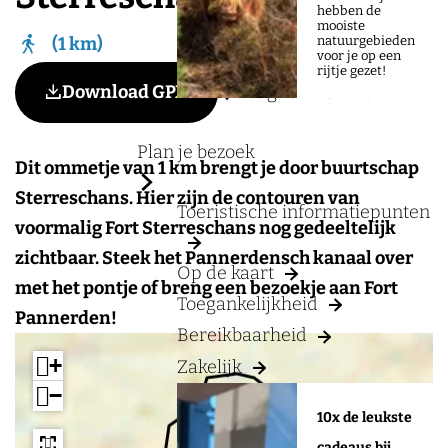
a
hebben de
mooiste
g
natuurgebieden
1 km
voor je op een
e
rijtje gezet!
Voeg toe als favoriet
Download GPX
Voeg toe als favoriet
Plan je bezoek
Dit ommetje van 1 km brengt je door buurtschap
Sterreschans. Hier zijn de contouren van
Toeristische informatiepunten
voormalig Fort Sterreschans nog gedeeltelijk
zichtbaar. Steek het Pannerdensch kanaal over
Op de kaart
met het pontje of breng een bezoekje aan Fort
Toegankelijkheid
Pannerden!
Bereikbaarheid
+
Zakelijk
−
10x de leukste
cadeaus bij