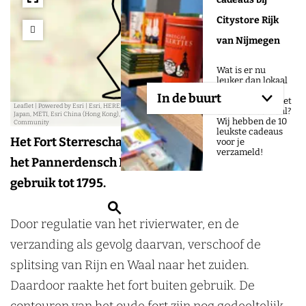
Citystore Rijk
van Nijmegen
a
d
Wat is er nu
d
leuker dan lokaal
r
winkelen en een
In de buurt
e
cadeau geven met
Leaflet
|
Powered by Esri | Esri, HERE, Garmin, USGS, Intermap, INCREMENT P, NRCAN, Esri
een mooi verhaal?
s
Japan, METI, Esri China (Hong Kong), NOSTRA, © OpenStreetMap contributors, and the GIS User
Wij hebben de 10
Community
s
leukste cadeaus
Het Fort Sterreschans is een voormalig fort aan
voor je
verzameld!
het Pannerdensch Kanaal. Gebouwd in 1742 en in
gebruik tot 1795.
Z
Door regulatie van het rivierwater, en de
o
verzanding als gevolg daarvan, verschoof de
e
splitsing van Rijn en Waal naar het zuiden.
k
Daardoor raakte het fort buiten gebruik. De
e