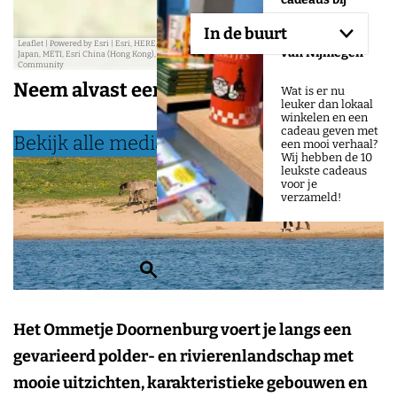
e
s
Citystore Rijk
In de buurt
s
Leaflet
|
Powered by Esri | Esri, HERE, Garmin, USGS, Intermap, INCREMENT P, NRCAN, Esri
van Nijmegen
Japan, METI, Esri China (Hong Kong), NOSTRA, © OpenStreetMap contributors, and the GIS User
Community
Neem alvast een kijkje
Wat is er nu
leuker dan lokaal
winkelen en een
cadeau geven met
Bekijk alle media
een mooi verhaal?
Wij hebben de 10
leukste cadeaus
voor je
verzameld!
Z
o
e
Het Ommetje Doornenburg voert je langs een
k
gevarieerd polder- en rivierenlandschap met
e
mooie uitzichten,
karakteristieke gebouwen en