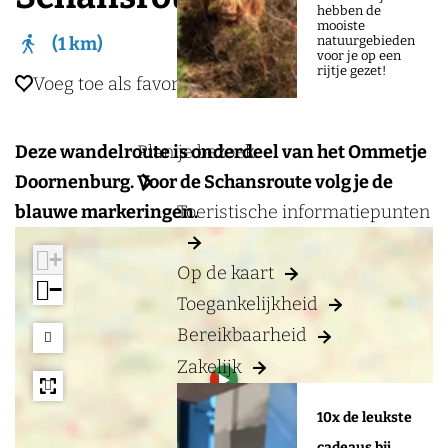
a
hebben de
mooiste
g
natuurgebieden
1 km
voor je op een
e
rijtje gezet!
Voeg toe als favoriet
Voeg toe als favoriet
Plan je bezoek
Deze wandelroute is onderdeel van het Ommetje
Doornenburg. Voor de Schansroute volg je de
Toeristische informatiepunten
blauwe markeringen.
+
Op de kaart
−
Toegankelijkheid
Bereikbaarheid
Zakelijk
a
d
d
10x de leukste
r
cadeaus bij