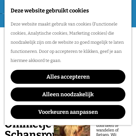
Tweede Wereldoorlog
Deze website gebruikt cookies
F
G
a
M
Routes
Deze website maakt gebruik van cookies (Functionele
a
v
e
cookies, Analytische cookies, Marketing cookies) die
n
o
n
Wandelen
noodzakelijk zijn om de website zo goed mogelijk te laten
a
r
u
Fietsen
functioneren. Door op accepteren te klikken, geef je aan
a
i
Routeplanner
hiermee akkoord te gaan.
r
e
d
Natuurgebieden
t
Alles accepteren
e
in het Rijk van
e
h
Alleen noodzakelijk
Nijmegen
n
o
De prachtige
m
Voorkeuren aanpassen
natuur in het Rijk
van Nijmegen is
e
Ommetje Doornenburg -
heerlijk om
doorheen te
p
wandelen of
Schansroute
fietsen. Wij