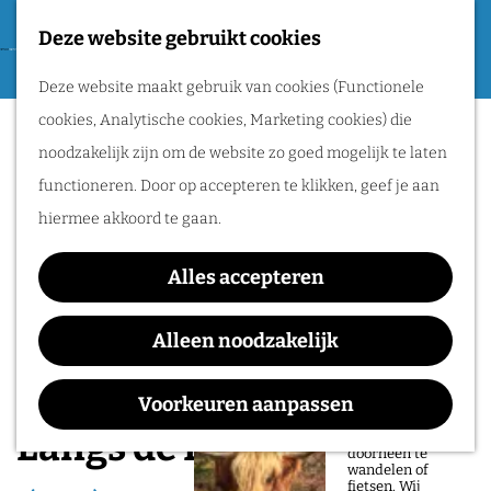
Tweede Wereldoorlog
Deze website gebruikt cookies
F
G
a
M
Routes
Deze website maakt gebruik van cookies (Functionele
a
v
e
cookies, Analytische cookies, Marketing cookies) die
n
o
n
Wandelen
noodzakelijk zijn om de website zo goed mogelijk te laten
a
r
u
Fietsen
functioneren. Door op accepteren te klikken, geef je aan
a
i
Routeplanner
hiermee akkoord te gaan.
r
e
d
Natuurgebieden
t
Alles accepteren
e
in het Rijk van
e
h
Alleen noodzakelijk
Nijmegen
n
o
De prachtige
m
Voorkeuren aanpassen
natuur in het Rijk
van Nijmegen is
e
Langs de Linge
heerlijk om
doorheen te
p
wandelen of
fietsen. Wij