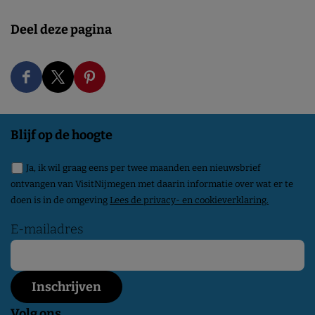
Deel deze pagina
D
D
D
e
e
e
e
e
e
Blijf op de hoogte
l
l
l
Ja, ik wil graag eens per twee maanden een nieuwsbrief
d
d
d
ontvangen van VisitNijmegen met daarin informatie over wat er te
e
e
e
doen is in de omgeving
Lees de privacy- en cookieverklaring.
z
z
z
E-mailadres
e
e
e
p
p
p
a
a
a
g
g
g
Volg ons