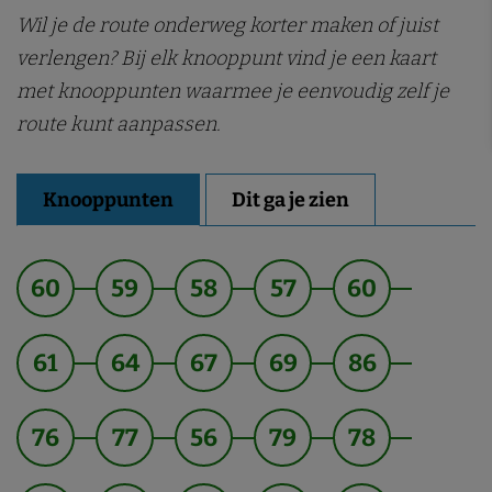
Wil je de route onderweg korter maken of juist
verlengen? Bij elk knooppunt vind je een kaart
met knooppunten waarmee je eenvoudig zelf je
route kunt aanpassen.
Knooppunten
Dit ga je zien
60
59
58
57
60
61
64
67
69
86
76
77
56
79
78