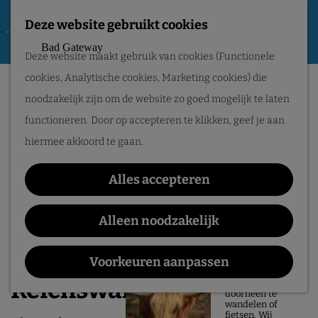
Tweede Wereldoorlog
Deze website gebruikt cookies
G
F
M
Routes
Deze website maakt gebruik van cookies (Functionele
a
a
e
cookies, Analytische cookies, Marketing cookies) die
n
v
n
Wandelen
noodzakelijk zijn om de website zo goed mogelijk te laten
a
o
u
Fietsen
functioneren. Door op accepteren te klikken, geef je aan
a
r
Routeplanner
hiermee akkoord te gaan.
r
i
d
Natuurgebieden
e
Alles accepteren
e
in het Rijk van
t
h
Alleen noodzakelijk
Nijmegen
e
o
n
De prachtige
m
Voorkeuren aanpassen
natuur in het Rijk
van Nijmegen is
e
Reichswaldroute
heerlijk om
doorheen te
p
wandelen of
fietsen. Wij