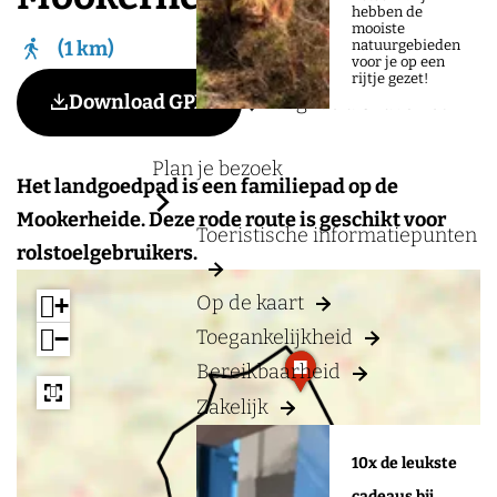
a
hebben de
mooiste
g
natuurgebieden
1 km
voor je op een
e
rijtje gezet!
Voeg toe als favoriet
Download GPX
Voeg toe als favoriet
Plan je bezoek
Het landgoedpad is een familiepad op de
Mookerheide. Deze rode route is geschikt voor
Toeristische informatiepunten
rolstoelgebruikers.
Op de kaart
+
−
Toegankelijkheid
a
a
Bereikbaarheid
d
d
d
d
Zakelijk
r
r
e
e
10x de leukste
s
s
s
s
cadeaus bij