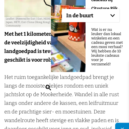
Citystore Rijk
In de buurt
van Nijmegen
Leaflet
|
Powered by Esri | Esri, HERE, Garmin, USGS, Intermap, INCREMENT P, NRCAN, Esri
Japan, METI, Esri China (Hong Kong), NOSTRA, © OpenStreetMap contributors, and the GIS User
Community
Wat is er nu
Met het 1 kilometer lange landgoedpad ontdek je
leuker dan lokaal
winkelen en een
de veelzijdigheid van de Mookerheide. Het
cadeau geven met
een mooi verhaal?
landgoedpad is tevens een familiepad dat
Wij hebben de 10
leukste cadeaus
geschikt is voor rolstoelgebruikers,
voor je
verzameld!
Het ruim toegankelijke landgoedpad brengt je
langs de mooiste plekjes rondom een uniek
Z
jachtslot op de Mookerheide. Wandel in alle rust
o
langs onder andere de kassen, een leifruitmuur
e
en de prachtige sier- en moestuinen. Deze
k
wandelroute heeft stevige en vlakke paden en is
e