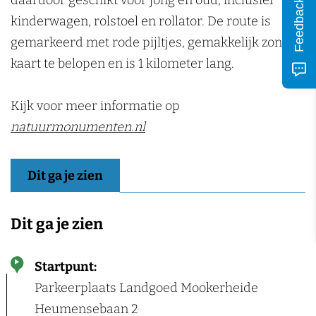
daardoor geschikt voor jong en oud, inclusief
n
Feedback
kinderwagen, rolstoel en rollator. De route is
gemarkeerd met rode pijltjes, gemakkelijk zonder
kaart te belopen en is 1 kilometer lang.
Kijk voor meer informatie op
natuurmonumenten.nl
Dit ga je zien
Dit ga je zien
Startpunt:
Parkeerplaats Landgoed Mookerheide
Heumensebaan 2