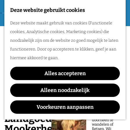
Tweede Wereldoorlog
Deze website gebruikt cookies
F
G
a
M
Routes
Deze website maakt gebruik van cookies (Functionele
a
v
e
cookies, Analytische cookies, Marketing cookies) die
n
o
n
Wandelen
noodzakelijk zijn om de website zo goed mogelijk te laten
a
r
u
Fietsen
functioneren. Door op accepteren te klikken, geef je aan
a
i
Routeplanner
hiermee akkoord te gaan.
r
e
d
Natuurgebieden
t
Alles accepteren
e
in het Rijk van
e
h
Alleen noodzakelijk
Nijmegen
n
o
De prachtige
m
Voorkeuren aanpassen
natuur in het Rijk
van Nijmegen is
e
Landgoedpad -
heerlijk om
doorheen te
p
wandelen of
Mookerheide
fietsen. Wij