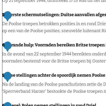
Op 21 september 1944, omstreeks 17:15 was dit het l
f
o
L
De eerste schermutselingen: Duitse aanvallen afges
3
r
a
De Poolse troepen betrokken posities in en rond Drie
m
n
op een van de Poolse posities, sneuvelde luitenant Ri
a
d
t
i
D
Gestrande hulp: Voorraden bereiken Britse troepen 
4
i
n
e
In de avond van 22 september 1944 bereikten onderde
e
g
e
voorraden bestemd voor de Britse troepen bij Ooster
c
s
e
e
t
r
G
Duitse stellingen achter de spoordijk nemen Poolse
5
n
e
s
e
t
Na de landing van de Poolse parachutisten zette de D
r
t
s
r
'Sperrverband Harzer' bestookte de Poolse troepen m
r
e
t
u
e
s
r
m
D
De Nevel: Polen nemen stellingen in rond Driel
6