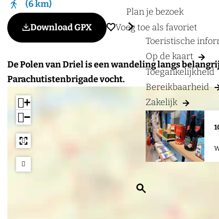
a
6 km
Plan je bezoek
g
Voeg toe als favoriet
Download GPX
Voeg toe als favoriet
e
Toeristische info
Op de kaart
De Polen van Driel is een wandeling langs belangri
Toegankelijkheid
Parachutistenbrigade vocht.
Bereikbaarheid
+
Zakelijk
−
1
W
Z
o
e