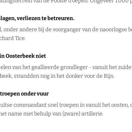
andingsterrein van de Poolse troepen. Ongeveer 1.000 
lagen, verliezen te betreuren.
l, onder andere bij de voorganger van de naoorlogse b
chard Tice.
in Oosterbeek niet
len van het geallieerde grondleger - vanuit het zuid
beek, strandden nog in het donker voor de Rijn.
 troepen onder vuur
uitse commandant snel troepen in vanuit het oosten, d
et name met behulp van (zware) artillerie.