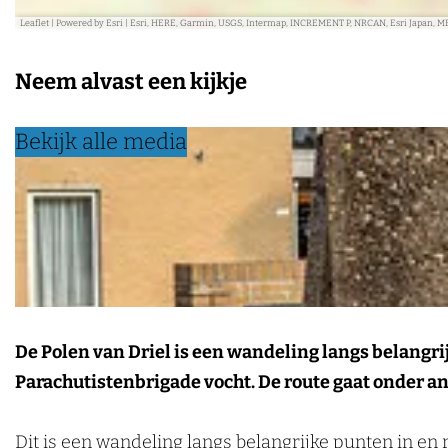
k
Leaflet
|
Powered by Esri | Esri, HERE, Garmin, USGS, Intermap, INCREMENT P, NRCAN, Esri Japan, M
e
Neem alvast een kijkje
n
Bekijk alle media
De Polen van Driel is een wandeling langs belangri
Parachutistenbrigade vocht. De route gaat onder a
Dit is een wandeling langs belangrijke punten in en