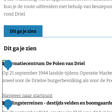
kun je de route uitbreiden met behulp van keuzepunt
rond Driel.
Dit ga je zien
Dit ga je zien
Informatiecentrum: De Polen van Driel
1
Op 21 september 1944 landde tijdens Operatie Market
zowel voor de Drielse burgerbevolking als voor de Po
Navigeer naar startpunt
I
Landingsterreinen - destijds velden en boomgaard
2
n