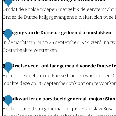
i
c
a
:
u
n
Omdat de Poolse troepen niet gelijk de eerste nacht
h
n
D
i
e
Onder de Duitse krijgsgevangenen bleken zich twee 
e
d
e
t
n
r
e
P
s
-
D
De poging van de Dorsets - gedoemd te mislukken
7
m
h
o
e
d
e
u
In de nacht van 24 op 25 september 1944 werd, na tw
u
l
s
e
N
t
Oosterbeek te versterken.
l
e
t
s
e
s
p
n
e
t
v
e
D
Het Drielse veer - onklaar gemaakt voor de Duitse 
8
:
v
l
i
e
l
e
V
Het eerste doel van de Poolse troepen was om per Dri
a
l
j
l
i
p
o
maakte deze op 20 september onklaar om te voorkom
n
i
d
:
n
o
o
D
n
s
P
g
g
r
H
Hoofdkwartier en borstbeeld generaal-majoor Sta
9
r
g
v
o
e
i
r
e
i
e
Het borstbeeld van generaal-majoor Stanisław Sosabow
e
l
n
n
a
t
e
n