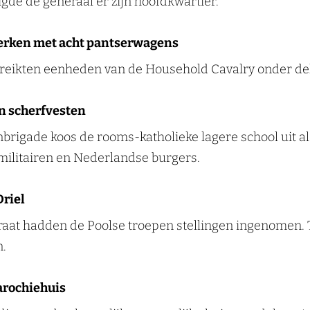
igde de generaal er zijn hoofdkwartier.
terken met acht pantserwagens
ereikten eenheden van de Household Cavalry onder dek
in scherfvesten
rigade koos de rooms-katholieke lagere school uit al
 militairen en Nederlandse burgers.
Driel
traat hadden de Poolse troepen stellingen ingenomen.
n.
arochiehuis