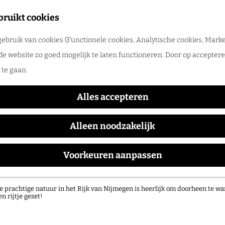
tadswandeling met gids
bruikt cookies
ntdek Nijmegen samen met een gids. Ga samen op pad en ontdek verborgen
ebruik van cookies (Functionele cookies, Analytische cookies, Marke
rlog
de website zo goed mogelijk te laten functioneren. Door op accepteren
te gaan.
Alles accepteren
Alleen noodzakelijk
Voorkeuren aanpassen
atuurgebieden in het Rijk van Nijmegen
e prachtige natuur in het Rijk van Nijmegen is heerlijk om doorheen te wa
en rijtje gezet!