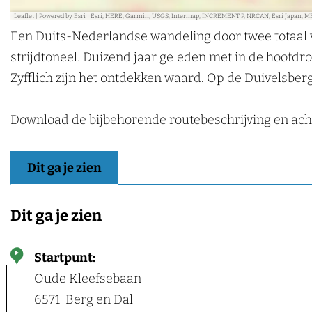
k
Leaflet
|
Powered by Esri | Esri, HERE, Garmin, USGS, Intermap, INCREMENT P, NRCAN, Esri Japan, M
Een Duits-Nederlandse wandeling door twee totaal v
e
strijdtoneel. Duizend jaar geleden met in de hoofdr
n
Zyfflich zijn het ontdekken waard. Op de Duivelsbe
Download de bijbehorende routebeschrijving en ach
Dit ga je zien
Dit ga je zien
Startpunt:
Oude Kleefsebaan
6571
Berg en Dal