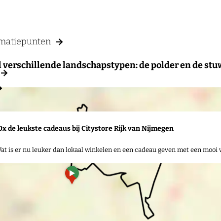
rmatiepunten
verschillende landschapstypen: de polder en de stuw
0x de leukste cadeaus bij Citystore Rijk van Nijmegen
at is er nu leuker dan lokaal winkelen en een cadeau geven met een mooi 
a
d
d
r
e
s