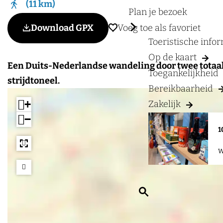
a
11 km
Plan je bezoek
g
Voeg toe als favoriet
Download GPX
Voeg toe als favoriet
e
Toeristische info
Op de kaart
Een Duits-Nederlandse wandeling door twee totaal 
Toegankelijkheid
strijdtoneel.
Bereikbaarheid
+
Zakelijk
−
1
W
Z
o
e