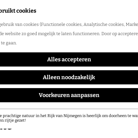
tadswandeling met gids
bruikt cookies
ntdek Nijmegen samen met een gids. Ga samen op pad en ontdek verborgen
ebruik van cookies (Functionele cookies, Analytische cookies, Marke
rlog
de website zo goed mogelijk te laten functioneren. Door op accepteren
te gaan.
Alles accepteren
Alleen noodzakelijk
Voorkeuren aanpassen
atuurgebieden in het Rijk van Nijmegen
e prachtige natuur in het Rijk van Nijmegen is heerlijk om doorheen te wa
en rijtje gezet!
ute