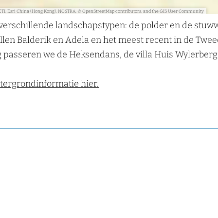
s
ETI, Esri China (Hong Kong), NOSTRA, © OpenStreetMap contributors, and the GIS User Community
erschillende landschapstypen: de polder en de stuwwa
ollen Balderik en Adela en het meest recent in de Twe
rg passeren we de Heksendans, de villa Huis Wylerber
tergrondinformatie hier.