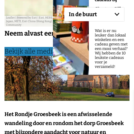
e
e
Citystore Rijk
s
s
In de buurt
s
s
van Nijmegen
Leaflet
|
Powered by Esri | Esri, HERE, Garmin, USGS, Intermap, INCREMENT P, NRCAN, Esri
Japan, METI, Esri China (Hong Kong), NOSTRA, © OpenStreetMap contributors, and the GIS User
Community
Wat is er nu
Neem alvast een kijkje
leuker dan lokaal
winkelen en een
cadeau geven met
een mooi verhaal?
Bekijk alle media
Wij hebben de 10
leukste cadeaus
voor je
verzameld!
Z
o
e
Het Rondje Groesbeek is een afwisselende
k
wandeling door en rondom het dorp Groesbeek
e
met bijzondere aandacht voor natuur en