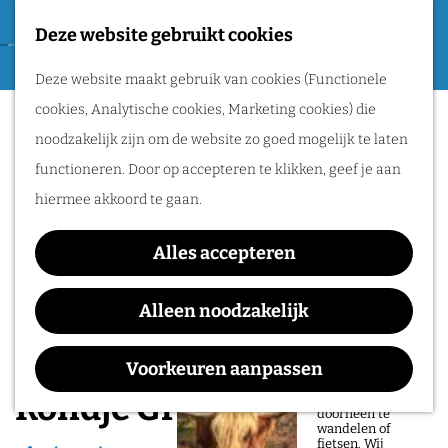
Tweede Wereldoorlog
Deze website gebruikt cookies
F
G
a
M
Routes
Deze website maakt gebruik van cookies (Functionele
a
v
e
cookies, Analytische cookies, Marketing cookies) die
n
o
n
Wandelen
noodzakelijk zijn om de website zo goed mogelijk te laten
a
r
u
Fietsen
functioneren. Door op accepteren te klikken, geef je aan
a
i
Routeplanner
hiermee akkoord te gaan.
r
e
d
Natuurgebieden
t
Alles accepteren
e
in het Rijk van
e
h
Alleen noodzakelijk
Nijmegen
n
o
De prachtige
m
Voorkeuren aanpassen
natuur in het Rijk
van Nijmegen is
e
Rondje Groesbeek
heerlijk om
doorheen te
p
wandelen of
fietsen. Wij