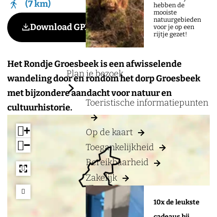
a
7 km
hebben de
mooiste
g
natuurgebieden
Voeg toe als favoriet
Download GPX
Voeg toe als favoriet
voor je op een
e
rijtje gezet!
Het Rondje Groesbeek is een afwisselende
Plan je bezoek
wandeling door en rondom het dorp Groesbeek
met bijzondere aandacht voor natuur en
Toeristische informatiepunten
cultuurhistorie.
+
Op de kaart
−
Toegankelijkheid
Bereikbaarheid
Zakelijk
a
a
d
d
10x de leukste
d
d
cadeaus bij
r
r