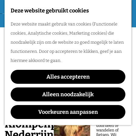
Tweede Wereldoorlog
Deze website gebruikt cookies
F
G
a
M
Routes
Deze website maakt gebruik van cookies (Functionele
a
v
e
cookies, Analytische cookies, Marketing cookies) die
n
o
n
Wandelen
noodzakelijk zijn om de website zo goed mogelijk te laten
a
r
u
Fietsen
functioneren. Door op accepteren te klikken, geef je aan
a
i
Routeplanner
hiermee akkoord te gaan.
r
e
d
Natuurgebieden
t
Alles accepteren
e
in het Rijk van
e
h
Alleen noodzakelijk
Nijmegen
n
o
De prachtige
m
Voorkeuren aanpassen
natuur in het Rijk
van Nijmegen is
e
Klompenpad
heerlijk om
doorheen te
p
wandelen of
Nederrijnsepad
fietsen. Wij