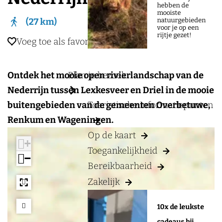
a
hebben de
mooiste
g
natuurgebieden
27 km
voor je op een
e
rijtje gezet!
Voeg toe als favoriet
Voeg toe als favoriet
Plan je bezoek
Ontdek het mooie open rivierlandschap van de
Nederrijn tussen Lexkesveer en Driel in de mooie
Toeristische informatiepunten
buitengebieden van de gemeenten Overbetuwe,
Renkum en Wageningen.
Op de kaart
+
Toegankelijkheid
−
Bereikbaarheid
Zakelijk
a
10x de leukste
d
d
cadeaus bij