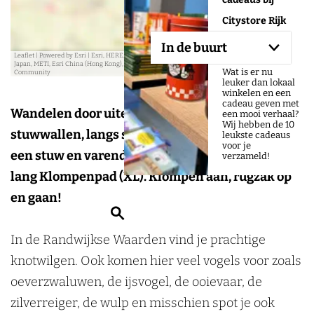
r
Citystore Rijk
e
s
van Nijmegen
In de buurt
s
Leaflet
|
Powered by Esri | Esri, HERE, Garmin, USGS, Intermap, INCREMENT P, NRCAN, Esri
Japan, METI, Esri China (Hong Kong), NOSTRA, © OpenStreetMap contributors, and the GIS User
Wat is er nu
Community
leuker dan lokaal
Aangeboden door:
winkelen en een
cadeau geven met
Wandelen door uiterwaarden, langs dijken, over
een mooi verhaal?
Wij hebben de 10
stuwwallen, langs steenfabrieken, een kasteel,
leukste cadeaus
voor je
een stuw en varend naar de overkant. Een extra
verzameld!
lang Klompenpad (XL). Klompen aan, rugzak op
en gaan!
Z
o
In de Randwijkse Waarden vind je prachtige
e
knotwilgen. Ook komen hier veel vogels voor zoals
k
oeverzwaluwen, de ijsvogel, de ooievaar, de
e
zilverreiger, de wulp en misschien spot je ook