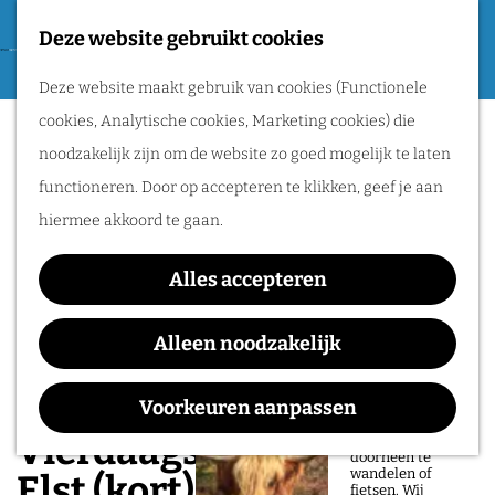
Tweede Wereldoorlog
Deze website gebruikt cookies
F
G
a
M
Routes
Deze website maakt gebruik van cookies (Functionele
a
v
e
cookies, Analytische cookies, Marketing cookies) die
n
o
n
Wandelen
noodzakelijk zijn om de website zo goed mogelijk te laten
a
r
u
Fietsen
functioneren. Door op accepteren te klikken, geef je aan
a
i
Routeplanner
hiermee akkoord te gaan.
r
e
d
Natuurgebieden
t
Alles accepteren
e
in het Rijk van
e
h
Alleen noodzakelijk
Nijmegen
n
o
De prachtige
m
Voorkeuren aanpassen
natuur in het Rijk
van Nijmegen is
e
Vierdaagse: De dag van
heerlijk om
doorheen te
p
wandelen of
Elst (kort)
fietsen. Wij