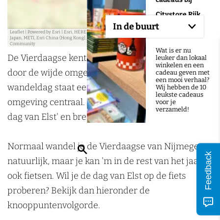
e
e
Citystore Rijk
s
s
In de buurt
s
s
van Nijmegen
Leaflet
|
Powered by Esri | Esri, HERE, Garmin, USGS, Intermap, INCREMENT P, NRCAN, Esri
Japan, METI, Esri China (Hong Kong), NOSTRA, © OpenStreetMap contributors, and the GIS User
Community
Wat is er nu
De Vierdaagse kent iedere dag een andere route
leuker dan lokaal
winkelen en een
door de wijde omgeving van Nijmegen. Elke
cadeau geven met
een mooi verhaal?
wandeldag staat een andere plaats in de
Wij hebben de 10
leukste cadeaus
omgeving centraal. Deze eerste wandeldag is 'De
voor je
verzameld!
dag van Elst' en brengt je oa door de Betuwe.
Normaal wandel je de Vierdaagse van Nijmegen
Z
Feedback
natuurlijk, maar je kan 'm in de rest van het jaar
o
ook fietsen. Wil je de dag van Elst op de fiets
e
proberen? Bekijk dan hieronder de
k
knooppuntenvolgorde.
e