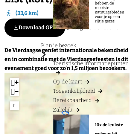
a
hebben de
mooiste
g
natuurgebieden
33,6 km
voor je op een
e
rijtje gezet!
Voeg toe als favoriet
Download GPX
Voeg toe als favoriet
Plan je bezoek
De Vierdaagse geniet internationale bekendheid
en in combinatie met de Vierdaagsefeesten is dit
Toeristische informatiepunten
evenement goed voor zo’n 1,5 miljoen bezoekers.
Op de kaart
+
−
Toegankelijkheid
Bereikbaarheid
Zakelijk
a
a
d
d
10x de leukste
d
d
cadeaus bij
r
r