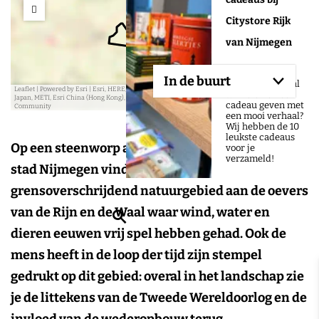
e
Citystore Rijk
s
s
van Nijmegen
Wat is er nu
In de buurt
leuker dan lokaal
Leaflet
|
Powered by Esri | Esri, HERE, Garmin, USGS, Intermap, INCREMENT P, NRCAN, Esri
winkelen en een
Japan, METI, Esri China (Hong Kong), NOSTRA, © OpenStreetMap contributors, and the GIS User
cadeau geven met
Community
een mooi verhaal?
Aangeboden door:
Wij hebben de 10
leukste cadeaus
Op een steenworp afstand van de historische
voor je
verzameld!
stad Nijmegen vind je de Gelderse Poort, een
grensoverschrijdend natuurgebied aan de oevers
van de Rijn en de Waal waar wind, water en
Z
dieren eeuwen vrij spel hebben gehad. Ook de
o
mens heeft in de loop der tijd zijn stempel
e
gedrukt op dit gebied: overal in het landschap zie
k
je de littekens van de Tweede Wereldoorlog en de
e