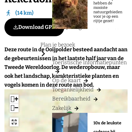
a
hebben de
mooiste
g
natuurgebieden
14 km
voor je op een
e
rijtje gezet!
Voeg toe als favoriet
Download GPX
Voeg toe als favoriet
Plan je bezoek
Deze route in de Ooijpolder besteed aandacht aan
de gebeurtenissen in het laatste half jaar van de
Toeristische informatiepunten
Tweede Wereldoorlog. De wederopbouw, maar
ook het landschap, karakteristieke planten en
Op de kaart
vogels komen in deze route aan bod.
Toegankelijkheid
+
Bereikbaarheid
−
Zakelijk
a
d
10x de leukste
d
r
cadeaus bij