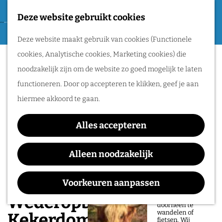
Tweede Wereldoorlog
Deze website gebruikt cookies
F
G
a
M
Routes
Deze website maakt gebruik van cookies (Functionele
a
v
e
cookies, Analytische cookies, Marketing cookies) die
n
o
n
Wandelen
noodzakelijk zijn om de website zo goed mogelijk te laten
a
r
u
Fietsen
functioneren. Door op accepteren te klikken, geef je aan
a
i
Routeplanner
hiermee akkoord te gaan.
r
e
d
Natuurgebieden
t
Alles accepteren
e
in het Rijk van
e
h
Alleen noodzakelijk
Nijmegen
n
o
De prachtige
m
Voorkeuren aanpassen
natuur in het Rijk
van Nijmegen is
e
Wederopbouwroute
heerlijk om
doorheen te
p
wandelen of
Kekerdom - Leuth
fietsen. Wij