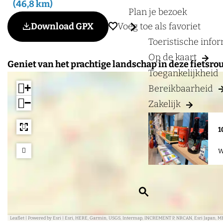
a
46,8 km
Plan je bezoek
g
Voeg toe als favoriet
Download GPX
Voeg toe als favoriet
e
Toeristische info
Op de kaart
Geniet van het prachtige landschap in deze fietsrou
Toegankelijkheid
+
Bereikbaarheid
−
Zakelijk
1
W
Z
o
e
Leaflet
|
Powered by Esri | Esri, HERE, Garmin, USGS, Intermap, INCREMENT P, NRCAN, Esri Japan, M