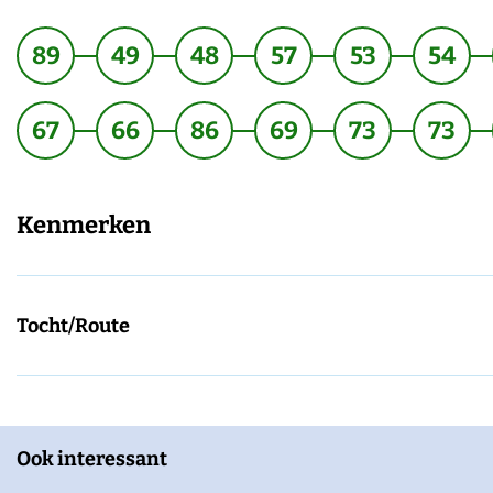
89
49
48
57
53
54
67
66
86
69
73
73
Kenmerken
Tocht/Route
Ook interessant