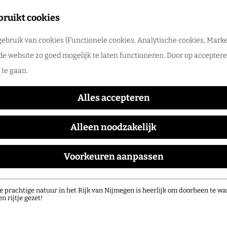
tadswandeling met gids
bruikt cookies
ntdek Nijmegen samen met een gids. Ga samen op pad en ontdek verborgen
ebruik van cookies (Functionele cookies, Analytische cookies, Marke
rlog
de website zo goed mogelijk te laten functioneren. Door op accepteren
te gaan.
Alles accepteren
Alleen noodzakelijk
Voorkeuren aanpassen
atuurgebieden in het Rijk van Nijmegen
e prachtige natuur in het Rijk van Nijmegen is heerlijk om doorheen te wa
en rijtje gezet!