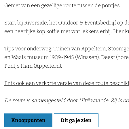
Geniet van een gezellige route tussen de pontjes.
k
e
Start bij Riverside, het Outdoor & Eventsbedrijf op
n
een heerlijke kop koffie met wat lekkers erbij. Hier 
Tips voor onderweg: Tuinen van Appeltern, Stoomge
en Waals museum 1939-1945 (Winssen), Deest (hore
Pontje Ham (Appeltern).
Er is ook een verkorte versie van deze route beschik
De route is samengesteld door Uit®waarde. Zij is o
Knooppunten
Dit ga je zien