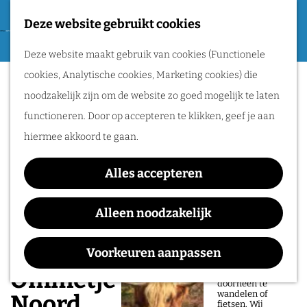
Tweede Wereldoorlog
Deze website gebruikt cookies
F
G
a
M
Routes
Deze website maakt gebruik van cookies (Functionele
a
v
e
cookies, Analytische cookies, Marketing cookies) die
n
o
n
Wandelen
noodzakelijk zijn om de website zo goed mogelijk te laten
a
r
u
Fietsen
functioneren. Door op accepteren te klikken, geef je aan
a
i
Routeplanner
hiermee akkoord te gaan.
r
e
d
Natuurgebieden
t
Alles accepteren
e
in het Rijk van
e
h
Alleen noodzakelijk
Nijmegen
n
o
De prachtige
m
Voorkeuren aanpassen
natuur in het Rijk
van Nijmegen is
e
Ommetje Groesbeek
heerlijk om
doorheen te
p
wandelen of
Noord
fietsen. Wij