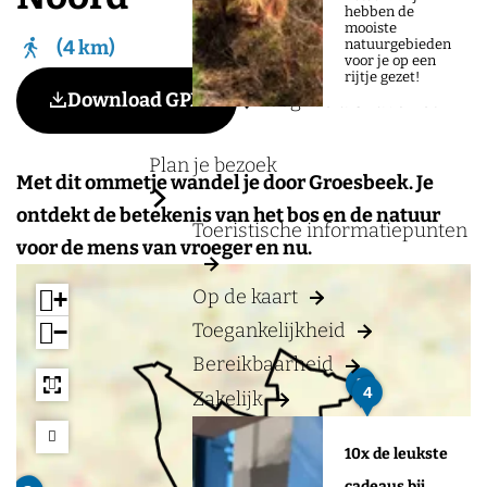
a
hebben de
mooiste
g
natuurgebieden
4 km
voor je op een
e
rijtje gezet!
Voeg toe als favoriet
Download GPX
Voeg toe als favoriet
Plan je bezoek
Met dit ommetje wandel je door Groesbeek. Je
ontdekt de betekenis van het bos en de natuur
Toeristische informatiepunten
voor de mens van vroeger en nu.
Op de kaart
+
−
Toegankelijkheid
Bereikbaarheid
G
3
H
4
Zakelijk
r
C
o
R
e
D
10x de leukste
p
e
s
G
cadeaus bij