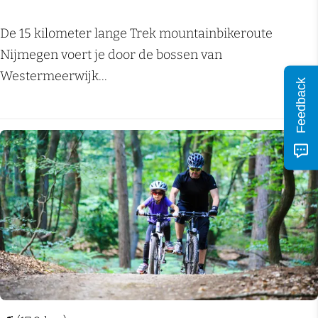
u
n
t
M
De 15 kilometer lange Trek mountainbikeroute
e
o
Nijmegen voert je door de bossen van
G
u
Westermeerwijk...
Feedback
r
n
o
t
e
a
s
i
Voeg
b
n
e
b
e
i
k
k
e
r
o