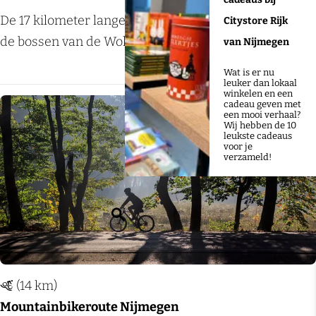
M
De 17 kilometer lange route Groesbeek voert je door
Citystore Rijk
o
de bossen van de Wolfsberg, de Hooghe Hoender...
van Nijmegen
u
Wat is er nu
n
leuker dan lokaal
winkelen en een
t
cadeau geven met
een mooi verhaal?
a
Wij hebben de 10
Voeg
leukste cadeaus
i
voor je
verzameld!
n
b
i
Z
k
o
e
e
r
k
(14 km)
o
e
Mountainbikeroute Nijmegen