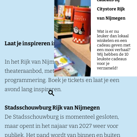
Citystore Rijk
van Nijmegen
Wat is er nu
leuker dan lokaal
winkelen en een
Laat je inspireren in de theaters
cadeau geven met
een mooi verhaal?
Wij hebben de 10
leukste cadeaus
In het Rijk van Nijmegen reken je op een veelzijdig
voor je
verzameld!
theateraanbod, met verrassende locaties en
programmering. Boek je tickets en laat je een
avond lang inspireren.
Z
o
Stadsschouwburg Rijk van Nijmegen
e
De Stadsschouwburg is momenteel gesloten,
k
maar opent in het najaar van 2027 weer voor
e
publiek. Het pand wordt van binnen en buiten