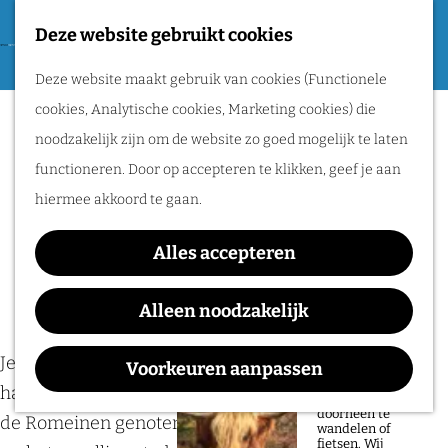
Tweede Wereldoorlog
Deze website gebruikt cookies
F
G
a
M
Routes
Deze website maakt gebruik van cookies (Functionele
a
v
e
cookies, Analytische cookies, Marketing cookies) die
n
Verbreed je culturele
o
n
Wandelen
noodzakelijk zijn om de website zo goed mogelijk te laten
a
r
u
horizon in het Rijk van
Fietsen
functioneren. Door op accepteren te klikken, geef je aan
a
i
Routeplanner
Nijmegen
hiermee akkoord te gaan.
r
e
d
Natuurgebieden
t
Alles accepteren
e
8 januari 2026
|
Lieke
|
|
in het Rijk van
e
h
Alleen noodzakelijk
Nijmegen
n
o
De prachtige
m
Je voelt je oneindig jong in een stad vol historie en
Voorkeuren aanpassen
natuur in het Rijk
van Nijmegen is
e
haar omgeving: het Rijk van Nijmegen. Waar vroeger
heerlijk om
doorheen te
p
de Romeinen genoten van theater en vertier, vind je
wandelen of
fietsen. Wij