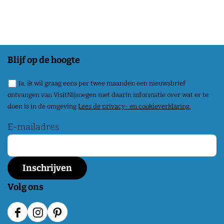
e
e
e
e
e
e
l
l
l
d
d
d
Blijf op de hoogte
e
e
e
Ja, ik wil graag eens per twee maanden een nieuwsbrief
z
z
z
ontvangen van VisitNijmegen met daarin informatie over wat er te
e
e
e
doen is in de omgeving
Lees de privacy- en cookieverklaring.
p
p
p
E-mailadres
a
a
a
g
g
g
i
i
i
n
n
n
Volg ons
a
a
a
o
o
o
F
I
P
p
p
p