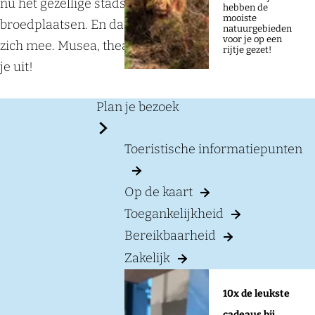
a
nu het gezellige stadsleven en tal van creatieve
hebben de
mooiste
g
broedplaatsen. En dat brengt veel cultureel leven met
natuurgebieden
voor je op een
e
zich mee. Musea, theaters, concerten, workshops: leef
rijtje gezet!
je uit!
Plan je bezoek
Toeristische informatiepunten
Op de kaart
Toegankelijkheid
Bereikbaarheid
Zakelijk
10x de leukste
cadeaus bij