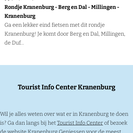
u
D
Rondje Kranenburg - Berg en Dal - Millingen -
c
a
Kranenburg
h
l
R
Ga een lekker eind fietsen met dit rondje
-
o
Kranenburg! Je komt door Berg en Dal, Millingen,
K
n
de Duf...
r
d
a
j
n
e
e
K
Tourist Info Center Kranenburg
n
r
b
a
u
n
r
e
Wil je alles weten over wat er in Kranenburg te doen
g
n
is? Ga dan langs bij het
Tourist Info Center
of bezoek
b
de website
Kranenburg Geniessen
voor de meest