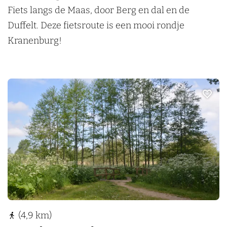
n
R
Fiets langs de Maas, door Berg en dal en de
b
o
Duffelt. Deze fietsroute is een mooi rondje
u
n
Kranenburg!
r
d
g
j
e
Voeg t
K
r
a
n
e
n
b
u
(4,9 km)
r