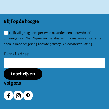
i
l
l
Blijf op de hoogte
i
Ja, ik wil graag eens per twee maanden een nieuwsbrief
n
ontvangen van VisitNijmegen met daarin informatie over wat er te
g
doen is in de omgeving
Lees de privacy- en cookieverklaring.
e
E-mailadres
n
-
K
r
Volg ons
a
n
F
I
P
e
a
n
i
n