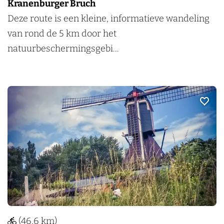
Kranenburger Bruch
g
K
Deze route is een kleine, informatieve wandeling
-
r
van rond de 5 km door het
G
a
natuurbeschermingsgebi...
e
n
n
e
n
n
e
Voeg t
b
p
u
-
r
B
g
e
e
r
r
g
B
e
r
n
(46,6 km)