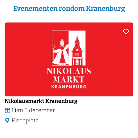
Evenementen rondom Kranenburg
Voeg t
Markt
Nikolausmarkt Kranenburg
N
1 t/m 6 december
i
Kirchplatz
k
o