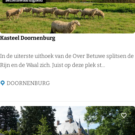
e
Bezienswaardigheid
n
e
n
Kasteel Doornenburg
K
In de uiterste uithoek van de Over Betuwe splitsen de
a
Rijn en de Waal zich. Juist op deze plek st...
s
t
DOORNENBURG
e
e
l
D
Voeg
o