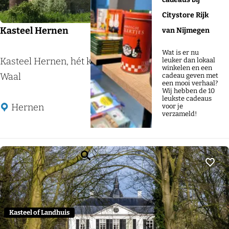
:
Citystore Rijk
Kasteel Hernen
van Nijmegen
Wat is er nu
K
Kasteel Hernen, hét kasteel in het land van Maas &
leuker dan lokaal
winkelen en een
a
Waal
cadeau geven met
een mooi verhaal?
s
Wij hebben de 10
leukste cadeaus
t
Hernen
voor je
verzameld!
e
e
l
Z
H
o
Voeg
e
e
r
k
n
Kasteel of Landhuis
e