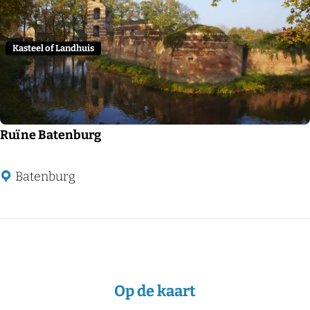
g
Kasteel of Landhuis
Ruïne Batenburg
R
Batenburg
u
ï
n
e
B
Op de kaart
a