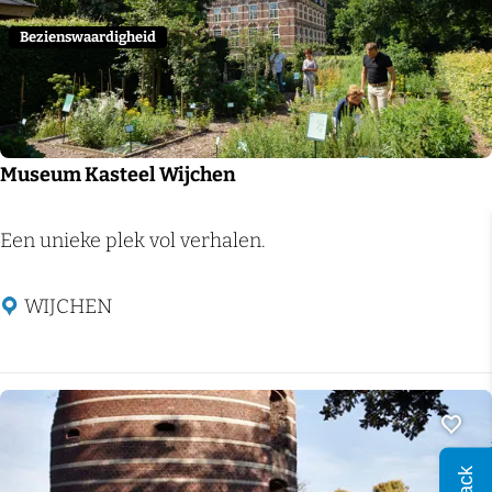
o
r
Bezienswaardigheid
n
e
n
b
Museum Kasteel Wijchen
u
r
M
Een unieke plek vol verhalen.
g
u
s
WIJCHEN
e
u
m
K
Voeg
a