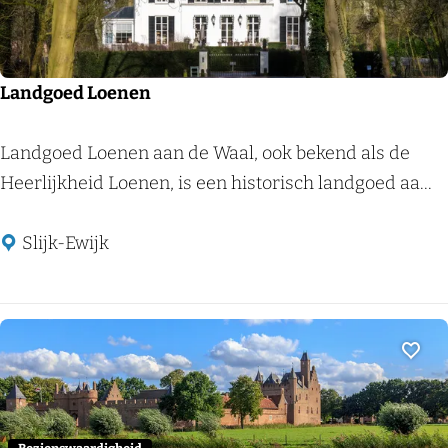
e
n
n
Landgoed Loenen
L
Landgoed Loenen aan de Waal, ook bekend als de
a
Heerlijkheid Loenen, is een historisch landgoed aa...
n
d
Slijk-Ewijk
g
o
e
d
Voeg
L
o