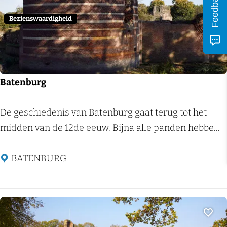
Feedback
s
t
Bezienswaardigheid
e
e
l
W
Batenburg
i
j
B
De geschiedenis van Batenburg gaat terug tot het
c
a
midden van de 12de eeuw. Bijna alle panden hebbe...
h
t
e
e
BATENBURG
n
n
b
u
r
Voeg