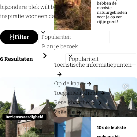
a
hebben de
bijzondere plek wilt bezoeken, hier vind je volop
mooiste
g
natuurgebieden
inspiratie voor een dagje uit.
voor je op een
e
rijtje gezet!
W
S
Filter
a
o
Plan je bezoek
t
r
S
6
Resultaten
z
t
Toeristische informatiepunten
o
o
e
r
e
e
Op de kaart
t
k
r
Toegankelijkheid
Voeg
e
j
o
Bereikbaarheid
e
e
p
Zakelijk
r
:
Bezienswaardigheid
o
10x de leukste
p
cadeaus bij