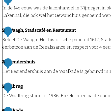
a
In de 14e eeuw was de lakenhandel in Nijmegen in blo
r
Lakenhal, die ook wel het Gewandhuis genoemd wer
i
k
L
De Waagh, Stadscafé en Restaurant
3
e
a
Beleef De Waagh! Het historische pand uit 1612, Stad
n
k
eerbetoon aan de Renaissance en respect voor 4 ee
v
e
a
n
D
Besiendershuis
4
n
h
e
Het Besiendershuis aan de Waalkade is gebouwd in 15
N
a
W
i
l
a
B
Waalbrug
5
e
a
e
u
De Waalbrug stamt uit 1936. Enkele jaren na de ope
g
s
m
h
i
e
W
Waalkade
6