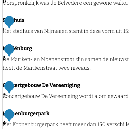
a
0
Oorspronkelijk was de Belvédère een gewone waltor
t
u
l
r
a
s
k
b
B
Stadhuis
1
u
e
h
a
e
r
1
u
Het stadhuis van Nijmegen stamt in deze vorm uit 15
o
r
l
a
m
f
o
v
n
S
Mariënburg
1
s
é
t
t
2
De Mariken- en Moenenstraat zijn samen de nieuwste
s
d
a
heeft de Marikenstraat twee niveaus.
a
è
d
r
r
h
M
Concertgebouw De Vereeniging
1
u
e
u
a
3
ï
Concertgebouw De Vereeniging wordt alom gewaarde
i
r
n
s
i
e
C
Kronenburgerpark
1
ë
o
4
Het Kronenburgerpark heeft meer dan 150 verschill
n