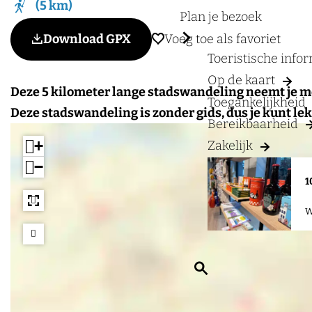
a
5 km
Plan je bezoek
g
Voeg toe als favoriet
Download GPX
Voeg toe als favoriet
e
Toeristische info
Op de kaart
Deze 5 kilometer lange stadswandeling neemt je me
Toegankelijkheid
Deze stadswandeling is zonder gids, dus je kunt lek
Bereikbaarheid
+
Zakelijk
−
1
W
Z
o
e