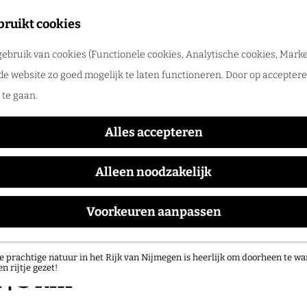
tadswandeling met gids
bruikt cookies
ntdek Nijmegen samen met een gids. Ga samen op pad en ontdek verborgen
ebruik van cookies (Functionele cookies, Analytische cookies, Marke
rlog
de website zo goed mogelijk te laten functioneren. Door op accepteren
te gaan.
Alles accepteren
Alleen noodzakelijk
Voorkeuren aanpassen
atuurgebieden in het Rijk van Nijmegen
e prachtige natuur in het Rijk van Nijmegen is heerlijk om doorheen te wa
en rijtje gezet!
| 5 km