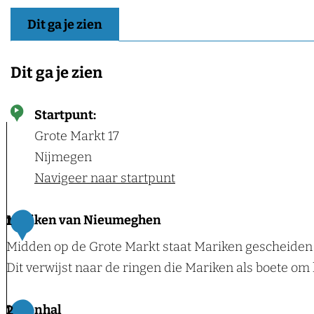
Dit ga je zien
Dit ga je zien
Startpunt:
Grote Markt 17
Nijmegen
Navigeer naar startpunt
Mariken van Nieumeghen
1
Midden op de Grote Markt staat Mariken gescheiden 
Dit verwijst naar de ringen die Mariken als boete o
M
Lakenhal
2