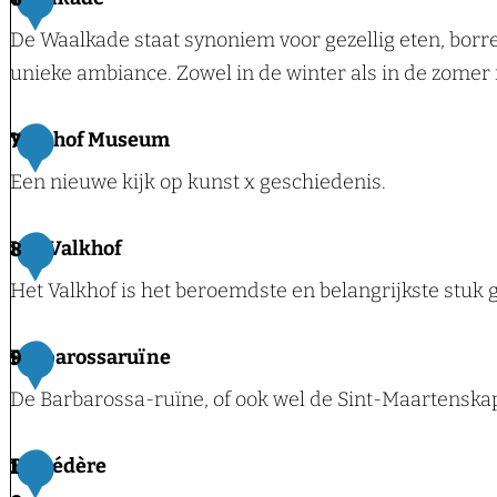
,
e
g
a
De Waalkade staat synoniem voor gezellig eten, borre
S
n
h
a
unieke ambiance. Zowel in de winter als in de zomer i
t
d
e
l
a
e
n
b
W
Valkhof Museum
7
d
r
r
a
s
Een nieuwe kijk op kunst x geschiedenis.
s
u
a
c
h
g
l
a
V
Het Valkhof
8
u
k
f
a
i
Het Valkhof is het beroemdste en belangrijkste stuk
a
é
l
s
d
e
k
H
Barbarossaruïne
9
e
n
h
e
De Barbarossa-ruïne, of ook wel de Sint-Maartenskape
R
o
t
e
f
V
B
Belvédère
1
s
M
a