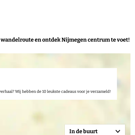
de wandelroute en ontdek Nijmegen centrum te voet!
verhaal? Wij hebben de 10 leukste cadeaus voor je verzameld!
In de buurt