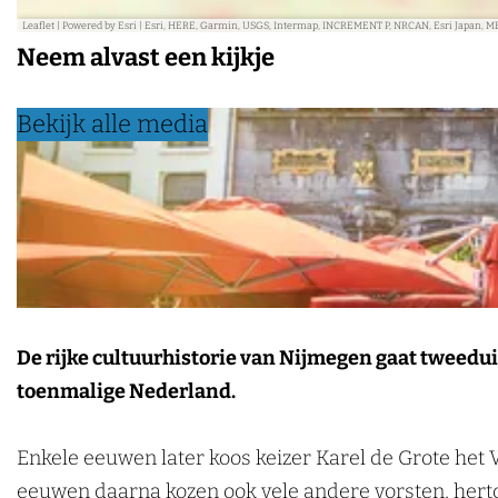
k
Leaflet
|
Powered by Esri | Esri, HERE, Garmin, USGS, Intermap, INCREMENT P, NRCAN, Esri Japan, M
Neem alvast een kijkje
e
n
Bekijk alle media
De rijke cultuurhistorie van Nijmegen gaat tweedui
toenmalige Nederland.
Enkele eeuwen later koos keizer Karel de Grote het V
eeuwen daarna kozen ook vele andere vorsten, hertog