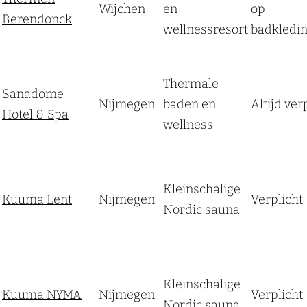
Wijchen
en
op
Berendonck
wellnessresort
badkledi
Thermale
Sanadome
Nijmegen
baden en
Altijd ver
Hotel & Spa
wellness
Kleinschalige
Kuuma Lent
Nijmegen
Verplicht
Nordic sauna
Kleinschalige
Kuuma NYMA
Nijmegen
Verplicht
Nordic sauna