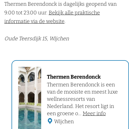
Thermen Berendonck is dagelijks geopend van
9.00 tot 23.00 uur.
Bekijk alle praktische
informatie via de website
.
Oude Teersdijk 15, Wijchen
T
Thermen Berendonck
h
Thermen Berendonck is een
e
van de mooiste en meest luxe
r
wellnessresorts van
m
Nederland. Het resort ligt in
o
een groene o...
Meer info
e
v
Wijchen
n
e