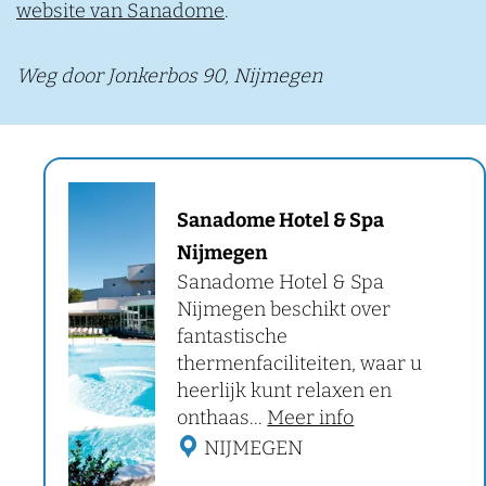
website van Sanadome
.
Weg door Jonkerbos 90, Nijmegen
S
Sanadome Hotel & Spa
a
Nijmegen
n
Sanadome Hotel & Spa
a
Nijmegen beschikt over
d
fantastische
o
thermenfaciliteiten, waar u
heerlijk kunt relaxen en
m
o
onthaas...
Meer info
e
v
NIJMEGEN
H
e