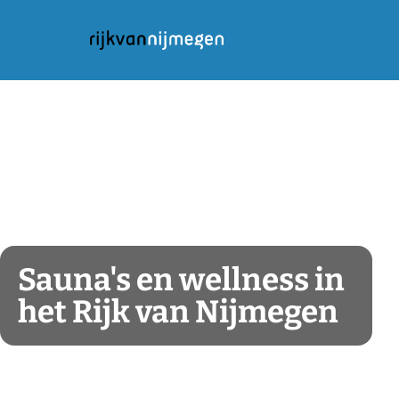
G
a
n
a
a
r
d
e
h
Sauna's en wellness in
o
het Rijk van Nijmegen
m
e
p