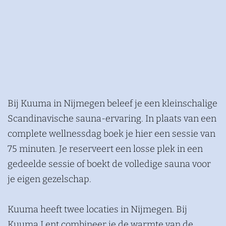
n
N
i
j
m
e
g
e
n
Bij Kuuma in Nijmegen beleef je een kleinschalige
Scandinavische sauna-ervaring. In plaats van een
complete wellnessdag boek je hier een sessie van
75 minuten. Je reserveert een losse plek in een
gedeelde sessie of boekt de volledige sauna voor
je eigen gezelschap.
Kuuma heeft twee locaties in Nijmegen. Bij
Kuuma Lent combineer je de warmte van de